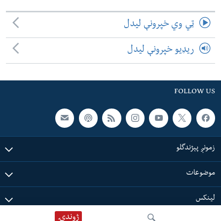
ټي وي خپرونې لیدل
ریډیو خپرونې لیدل
FOLLOW US
زمونږ پېژندگلو
موضوعات
لینکس
ژوندۍ