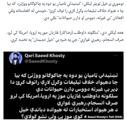
نوموړي پر خپل ټویټر لیکلي:
"
تښتیدلي ټامیان یو دوه په چاکوګانو ووژنئ، که بیا
چا د هېواد خلاف تبلیغات وکړل لاړې را توف کړئ
"
. خوستي له افغاستانه وتلي
افغانان
"
بې غیرته، دووس او ډارن حیوانات
"
بللي دي
.
هغه لیکلي دي‌،
"
سلګونه داوطلب [رضاکار] غازیان موږ په اروپا، امریکا کې لرو،
صرف انسجام، رهبري غواړي
"
، چې په خبره یې
"
خپل دښمنان
"
په نخښه کړي
.