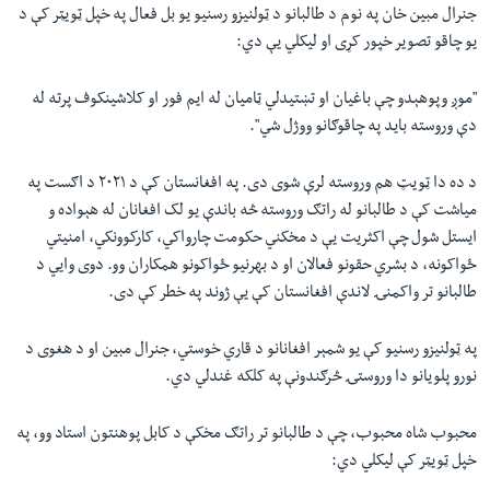
جنرال مبین خان په نوم د طالبانو د ټولنیزو رسنیو یو بل فعال په خپل ټویټر کې د
یو چاقو تصویر خپور کړی او لیکلي‌ یې دي:
"
موږ وپوهېدو چې باغیان او تښتیدلي‌ ټامیان له ایم فور او کلاشینکوف پرته له
دې وروسته باید په چاقوګانو ووژل شي
"
.
د ده دا ټویټ هم وروسته لرې شوی دی. په افغانستان کې د ۲۰۲۱ د اګست په
میاشت کې د طالبانو له راتګ وروسته څه باندې یو لک افغانان له هېواده و
ایستل شول‌ چې اکثریت یې د مخکني حکومت چارواکي، کارکوونکي، امنیتي
ځواکونه، د بشري حقونو فعالان او د بهرنیو ځواکونو همکاران وو. دوی وايي د
طالبانو تر واکمنۍ لاندې افغانستان کې یې ژوند په خطر کې دی
.
په ټولنیزو رسنیو کې یو شمېر افغانانو د قاري خوستي، جنرال مبین او د هغوی د
نورو پلویانو دا وروستۍ څرګندونې په کلکه غندلي ‌دي
.
محبوب شاه محبوب، چې د طالبانو تر راتګ مخکې د کابل پوهنتون استاد وو، په
خپل ټویټر کې لیکلي دي: