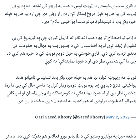
د قاري سعیدي خوستي دا ټویټ اوس د هغه په ټویټر کې نشته. ده په یو بل
ټویټ کې بیا هم په خپل دریځ ټېنګار کړی دی او ویلي دي چې
"
زه بیا هم په خپله
خبره ولاړ یم، د تښتېدلو ټامیانو همدا یواځينی علاج
"
دی
.
د ټامیانو اصطلاح تر ډېره هغو افغانانو ته کارول کېږي‌، چې په لویدیځ کې یې
تعلیم او ژوند کړی او په افغانستان کې د جمهوریت په مهال په حکومت کې
دندې ترسره کړې دي. قاري خوستي په خپل دویم ټویټ کې دا خبره هم کړې ده
چې دا
"
یې شخصي نظر دی او د هیچا نمایندګي
"
نه کوي
.
ټويټ مه ریپوټ کوئزه بیا هم په خپله خبره ولاړ یمد تښتیدلي ټامیاڼو همدا
يواځينی علاج دیدوي زما یوه ټویټ دومره وډار کړل په داسې حال کې چې دا زما
شخصي نظر دی او له هیچا نمايندګي نه کومزه ځکه وایم چې ټامیان او امريکايي
یتیمانو که غیرت درلودی له هيواده به نه تښتیدل دوی سخت ډارن دی
May 2, 2023
— Qari Saeed Khosty (@SaeedKhosty)
د هغه خبره په ټولنیزو رسنیو کې د طالبانو نورو فعالانو هم بدرکه کړې ده. د ستر