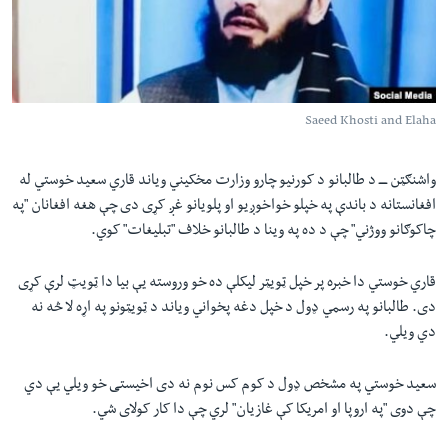
لته
اداریه
ه
خکې
Learning English
رکزي
ټون
Saeed Khosti and Elaha
FOLLOW US
ه
اوړئ
واشنګټن ــــ د طالبانو د کورنیو چارو وزارت مخکیني ویاند قاري سعید خوستي له
افغانستانه د باندې په خپلو خواخوږیو او پلویانو غږ کړی دی چې هغه افغانان
"
په
ژبې
چاکوګانو ووژني
"
چې د ده په وینا د طالبانو خلاف
"
تبلیغات
"
کوي
.
قاري خوستي دا خبره پر خپل ټویټر لیکلې ده خو وروسته یې بیا دا ټویټ لرې کړی
دی. طالبانو په رسمي ډول د خپل دغه پخواني ویاند د ټویټونو په اړه لا څه نه
دي ویلي
.
سعید خوستي په مشخص ډول د کوم کس نوم نه دی اخیستی خو ویلي یې دي
چې دوی
"
په اروپا او امریکا کې غازیان
"
لري چې دا کار کولای شي
.