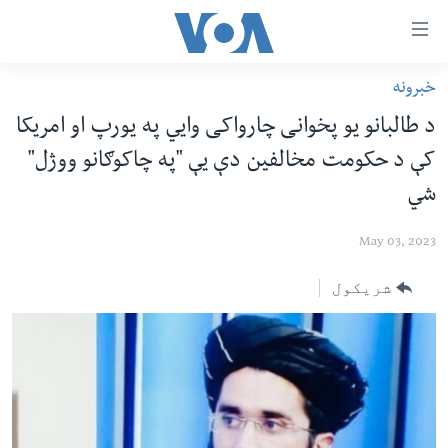
اس
سیدونکی
ینک
خبرونه
کور پاڼه
لته
د طالبانو یو پخوانی چارواکی وایي په یورپ او امریکا
ه
د سېمې خبرونه
کې د حکومت مخالفین دې یې "په چاکوګانو ووژل"
ړاندې
پاکستان
پښتونخوا
رکزي
شي
ُزیاتو
ټاکنې
بلوچستان
ه
May 03, 2023
امریکا
اوړئ
نړۍ
شریکول
لته
ه
افغانستان
خکې
داعش او تندروي
رکزي
ټون
ټې وي
ه
دروغ ریښتیا
اوړئ