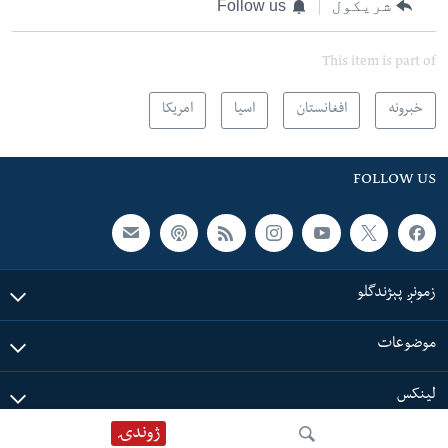
شریکول
Follow us
This item is part of
خبرونه
افغانستان
اسیا
امریکا
FOLLOW US
زمونږ پېژندگلو
موضوعات
لینکس
ژوندۍ
خبرونه