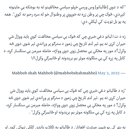
"
که د دوی [طالبانو] وس ورسي خپلو سیاسي مخالفینو ته به بوشکه يي ماینونه
کېږدي، څوک چې پر وطن زړه نه خوږوي پر وطنوال خو له سره رحم نه کوي
"
. هغه
په یو بل ټویټ کې لیکلي دي:
زه د ت|لبانو دغې خبرې چې که څوک ېې سیاسي مخالفت کوي باید ووژل شي
حیران کړی نه یم.تېر لنډ تاریخ چې زموږ د سترګو پر وړاندې تېر شوی دوی څه
وکړل؟د مور په مخکې یې محصل زوی دوی وواژه، حامله مېرمن یې سنګسار کړه، د
کابل په زړه کې یې سلګونه موټر بم بریدونه او ځانمرګي وکړل۱/۱
May 2, 2023
— Mahbob shah Mahbob (@mahbobshahmahbo)
"
زه د طالبانو دغې خبرې چې که څوک یې سیاسي مخالفت کوي باید ووژل شي
حیران کړی نه یم
.
تېر لنډ تاریخ چې زموږ د سترګو پر وړاندې تېر شوی دوی څه
وکړل؟ د مور په مخکې یې محصل زوی دوی وواژه، حامله مېرمن یې سنګسار کړه،
د کابل په زړه کې یې سلګونه موټر بم بریدونه او ځانمرګي وکړل
. "
په بهر کې یو شمېر مېشت افغانان د طالبانو په تګلارو باندې کلکې نیوکې کوي او