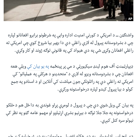
لته
اداریه
ه
خکې
Learning English
رکزي
ټون
واشنګټن ــــ د امریکې د کورني امنیت اداره وایي په شرطونو برابرو افغانانو لپاره
FOLLOW US
ه
چې د بشردوستانه پېرول له لارې راغلي دي دا بهیر بیا شروع کوي چې امریکې ته
اوړئ
راغلي افغانان وکړی شي په دې هېواد کې په قانوني توګه ژوند او کار وکړي
.
ډیپارټمنټ آف هوم لېنډ سیکیورټي د مې پر پینځمه
په یو بیان کې
ویلي هغه
ژبې
افغانان چې د بشردوستانه ویزو له لارې د "متحدینو د هرکلي په عملیاتو" کې
امریکې ته راغلي دي په راتلونکې جون میاشت کې آنلاین او د اسنادو په جمع
کولو د بیا پېرول کېدو لپاره درخواستونه ورکړي.
په بیان کې ویل شوي دي‌ چې د پېرول د لومړي پړاو غوندې به دا ځل هم د خلکو
درخواستونه په جلا جلا توګه د بیړنیو بشري اړتیاوو او مهمو عامه ګټو په نظر کې
نیولو سره کتل کېږي.