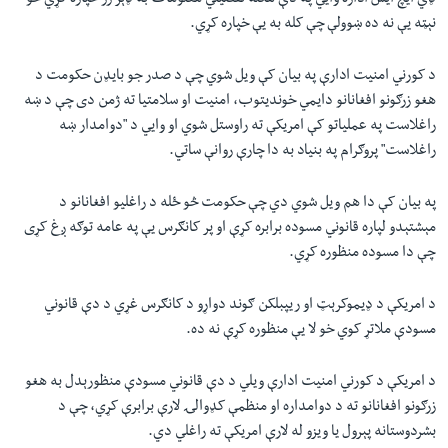
ډي ایچ ایس اداره وایي په دې هکله تفصیلي معلومات به ډېر ژر خپاره کړي خو
نېټه یې نه ده ښوولې چې کله به یې خپاره کړي.
د کورني امنیت ادارې په بیان کې ویل شوي چې د صدر جو بایډن حکومت د
هغو زرګونو افغانانو دایمي خوندیتوب، امنیت او سلامتیا ته ژمن دی چې د ښه
راغلاست په عملیاتو کې امریکې ته راوستل شوي او وایي د "دوامدار ښه
راغلاست" پروګرام په بنیاد به دا چارې روانې ساتي
.
په بیان کې دا هم ویل شوي دي‌ چې حکومت څو ځله د راغلیو افغانانو د
مېشتېدو لپاره قانوني مسوده برابره کړې او پر کانګرس یې په عامه توګه ږغ کړی
چې دا مسوده منظوره کړي.
د امریکې د ډیموکرېټ او ریپبلکن ګوند دواړو د کانګرس غړي د دې قانوني
مسودې ملاتړ کوي خو لا یې منظوره کړې نه ده.
د امریکې د کورني امنیت ادارې ویلي د دې قانوني مسودې منظورېدل به هغو
زرګونو افغانانو ته د دوامداره او منظمې کډوالۍ لارې برابرې کړي، چې د
بشردوستانه پېرول یا ویزو له لارې امریکې ته راغلي دي.