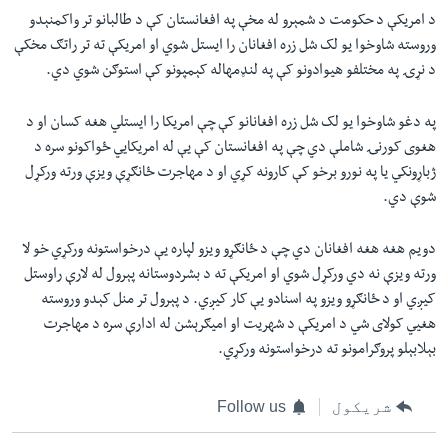
د امریکې د حکومت د شمېرو له مخې په افغانستان کې د طالبانو تر واکمنېدو
وروسته شاوخوا یو لک شل زره افغانان را ایستل شوي او امریکې ته تر راتګ مخکې
د نړۍ په مختلفو هیوادونو کې په لنډمهاله کېمپونو کې استوګن شوي دي.
په دغو شاوخوا یو لک شل زره افغانانو کې چې امریکا را ایستلي هغه کسان او د
هغوی کورنۍ شاملې دي چې په افغانستان کې یې له امریکایي ځواکونو سره د
ژباړونکي یا په نورو برخو کې کارونه کړي او د مهاجرت ځانګړې ویزې ورته ورکړل
شوې دي.
دویم هغه هغه افغانان دي چې د ځانګړو ویزو لپاره یې درخواستونه ورکړي خو لا
ورته ویزې نه دي ورکړل شوي او امریکې ته د بشردوستانه پېرول له لارې راوستل
کیږي او د ځانګړو ویزو په اسنادو یې کار کیږي. د پېرول تر منل کېدو وروسته
هغیي کولای شي د امریکې د شهریت او امیګرېشن له ادارې سره د مهاجرت
بېلابېلو پروګرامونو ته درخواستونه ورکړي.
شریکول
Follow us