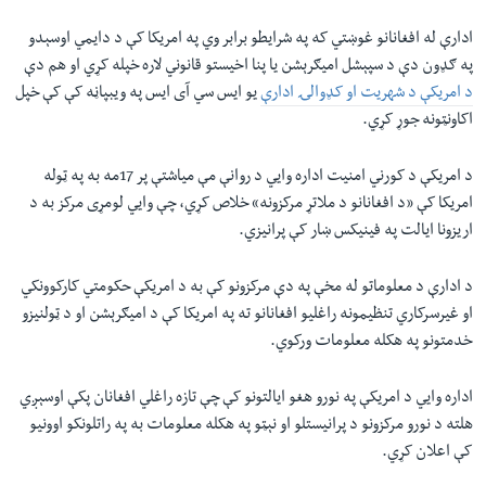
ادارې له افغانانو غوښتي که په شرایطو برابر وي په امریکا کې د دایمي اوسېدو
په ګډون دې د سپېشل امیګرېشن یا پنا اخیستو قانوني‌ لاره خپله کړي او هم دې
د امریکې د شهریت او کډوالۍ ادارې
یو ایس سي آی ایس په ویبپاڼه کې کې خپل
اکاونټونه جوړ کړي.
د امریکې د کورني امنیت اداره وایي د روانې مې میاشتې پر
17
مه به په ټوله
امریکا کې «د افغانانو د ملاتړ مرکزونه» خلاص کړي، چې وایي لومړی مرکز به د
اریزونا ایالت په فینیکس ښار کې پرانیزي
.
د ادارې د معلوماتو له مخې په دې مرکزونو کې به د امریکې حکومتي کارکوونکي
او غیرسرکاري تنظیمونه راغلیو افغانانو ته په امریکا کې د امیګرېشن او د ټولنیزو
خدمتونو په هکله معلومات ورکوي
.
اداره وایي د امریکې په نورو هغو ایالتونو کې چې تازه راغلي افغانان پکې اوسېږي
هلته د نورو مرکزونو د پرانیستلو او نېټو په هکله معلومات به په راتلونکو اوونیو
کې اعلان کړي
.