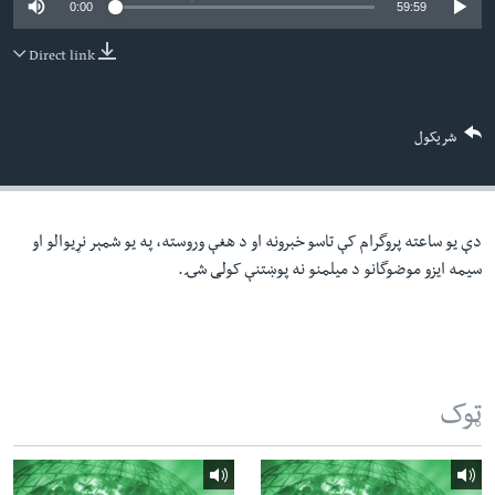
0:00
59:59
لته
اداریه
ه
Direct link
خکې
Learning English
رکزي
ټون
FOLLOW US
شریکول
ه
اوړئ
دې یو ساعته پروگرام کې تاسو خبرونه او د هغې وروسته، په یو شمېر نړیوالو او
ژبې
سیمه ایزو موضوگانو د میلمنو نه پوښتنې کولی شۍ.
ټوک