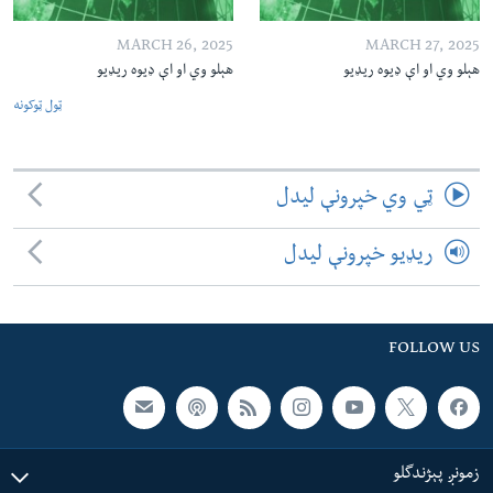
MARCH 26, 2025
MARCH 27, 2025
هېلو وي او اې ډیوه ریډیو
هېلو وي او اې ډیوه ریډیو
ټول ټوکونه
ټي وي خپرونې لیدل
ریډیو خپرونې لیدل
FOLLOW US
زمونږ پېژندگلو