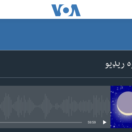
SUBSCRIBE
ه ریډیو
Apple Podcasts
ګډون
No media source currently available
59:59