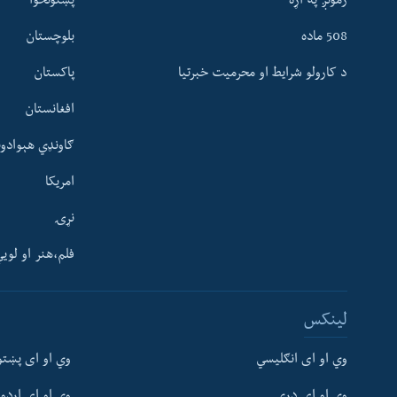
زمونږ په اړه
پښتونخوا
508 ماده
بلوچستان
د کارولو شرایط او محرمیت خبرتیا
پاکستان
افغانستان
ګاونډي هېوادون
امریکا
نړۍ
فلم،هنر او لوی
Learning English
لینکس
FOLLOW US
وي او ای انګلیسي
وي او ای پښتو