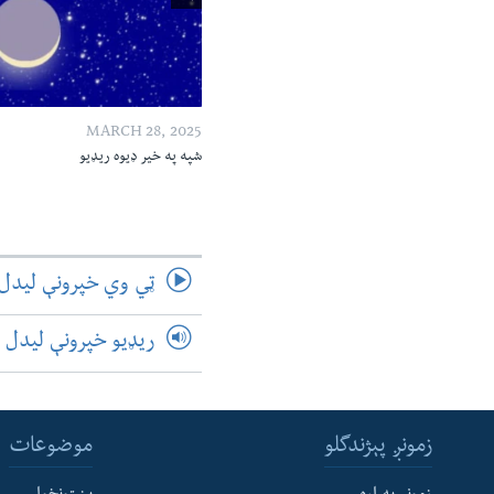
MARCH 28, 2025
شپه په خیر ډیوه ریډیو
ټي وي خپرونې لیدل
ریډیو خپرونې لیدل
زمونږ پېژندگلو
موضوعات