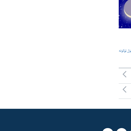
ول ټوکونه