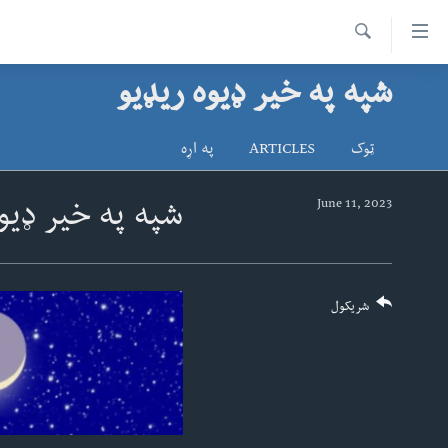
اس
سیدونکی
Search
ینک
شپه په خیر ډیوه ریډیو
کور پاڼه
لته
د سېمې خبرونه
ه
ټوک
ARTICLES
په اړه
ړاندې
پاکستان
پښتونخوا
رکزي
ټاکنې
بلوچستان
June 11, 2023
شپه په خیر ډیو
ُزیاتو
امریکا
ه
اوړئ
نړۍ
لته
افغانستان
شریکول
ه
خکې
داعش او تندروي
رکزي
ټې وي
ټون
ه
دروغ ریښتیا
اوړئ