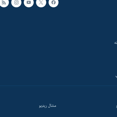
ه
ې
مشال رېډيو