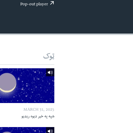
اداریه
لته
Pop-out player
ه
خکې
رکزي
ټون
ه
اوړئ
ټوک
MARCH 31, 2025
شپه په خیر ډیوه ریډیو