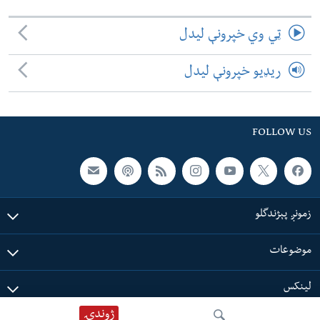
ټي وي خپرونې لیدل
ریډیو خپرونې لیدل
FOLLOW US
زمونږ پېژندگلو
موضوعات
لینکس
ژوندۍ