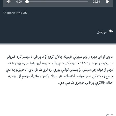
0:00
29:59
لته
اداریه
ه
Direct link
خکې
Learning English
رکزي
ټون
FOLLOW US
شریکول
ه
اوړئ
د وی او اې ډيوه راډيو سهرنې خبرونه چالان کړئ اؤ د ورځې د مهمو تازه خبرونو
ژبې
سرليکونه واورئ. په دغه خبرونو کې د نړيوالو، سيمه ايزو اؤمقامى خبرونو هغه
مهم اړخونه چې سيمې اؤ پښتنې ټولنې پورې اړه لري شامل دي. دخبرونو په دې
جامع وخت کې دسياسياتو، اقتصاد، هنر ، ټنګ ټکور، روغتيا، موسم اؤ لوبو په
حقله ځانګړې ورځنۍ فيچرې شاملې دي.