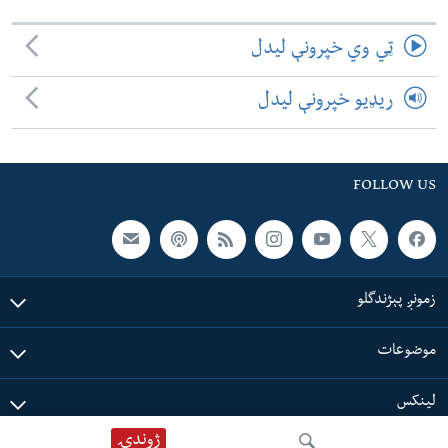
ټي وي خپرونې لیدل
ریډیو خپرونې لیدل
FOLLOW US
زمونږ پېژندگلو
موضوعات
لینکس
ژوندۍ