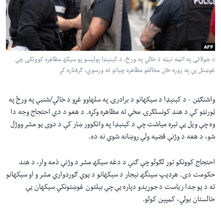
لته
اداریه
ه
خکې
Learning English
رکزي
ټون
د جولائی په اتمه نېټه د خالي په ورځ، د کېنېډا پولیسو یو سیکهـ مظاهره کوونکی چې
FOLLOW US
ه
غوښتل یې په زوره ځان مخالفو مظاهره چیانو ته ورسوي، ګرفتاره کړ
اوړئ
واشنګټن - د کېنېډا د سیکهانو د برادرۍ په سلهاوو غړو د خالي/شنبې په ورځ په
ژبې
ټورنټو کې د هند کونسلګرۍ مخې ته مظاهره وکړه. د هغو د دې احتجاج وجه دا
وه چې ویل یې تېره میاشت چې د کېنېډا په وانکوور ښار کې د دوی یو مشر ووژل
شو، د هغه د وژنې قضیه ولې روښانه شوې نه ده.
احتجاج کوونکو تور لګولو چې ګني د دغه سیکهـ مشر د وژنې ذمه وار، د هند
حکومت دی. هردیپ سینگهـ نېجار د سېکهانو د یوې ګوردوارې مشر و او سیکهانو
ته د یو جدا ریاست د جوړېدو دپاره یې چې بېلتون غوښتونکي سیکهان یې
خالستان بولي، کمپېن کولو.