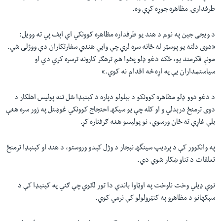
طرفدارۍ مظاهره جوړه کړې وه.
د ویجی جېن په نوم د هند یو طرفداره مظاهره کوونکي اې اېف پي ته وویل:
«دوی دلته یو پوسټر له ځانه سره لري چې وایي هندي سفارتکاران دې ووژلی شي.
مونږ فکرمند یو، ځکه دغو ډلو پخوا هم ترهګر کارونه ترسره کړي دي او
سیاستمداران یې په اړه څه اقدام نه کوي.»
د دغو دوو ډلو مظاهره کوونکو د بېلولو دپاره د کېنېډا شل تنه پولیس اهلکار د
دوی ترمنځ درېدلي و او کله چې یو سیکهـ احتجاج کوونکي غوښتل په زور سره هغې
بلې غاړې ته ځان ورسوي، نو پولیسو هغه ګرفتاره کړ.
په وانکوور کې د پردیپ سینگهـ نېجار د وژل کېدو وروستو، د هند او کېنېډا ترمنځ
تعلقات د تناو ښکار شوي دي.
نوې ډيلي وخت ناوخت په اوټاوا باندې دا تور لګوي چې ګني په کېنېډا کې د
سېکهانو د مظاهرو په کنټرولولو کې نرمي کوي.