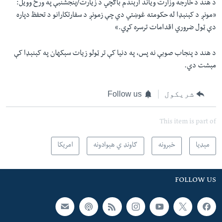
د هند د خارجه وزارت ویاند ارېندم باګچي د زیارت/پنجشنبې په ورځ وویل:
«مونږ د کېنېډا له حکومته غوښتي دي چې زمونږ د سفارتکارانو د تحفظ دپاره
دې ټول ضروري اقدامات ترسره کړي.»
د هند د پنجاب صوبې نه پس، په دنیا کې تر ټولو زیات سېکهان په کېنېډا کې
مېشت دي.
شریکول
Follow us
This item is part of
مېډیا
خبرونه
ګاونډ ي هېوادونه
امریکا
FOLLOW US