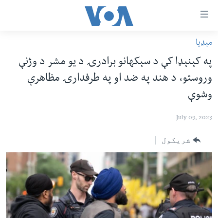
اس
سیدونکی
ینک
مېډیا
کور پاڼه
لته
په کېنېډا کې د سېکهانو برادرۍ د یو مشر د وژنې
ه
د سېمې خبرونه
وروستو، د هند په ضد او په طرفدارۍ مظاهرې
ړاندې
پاکستان
پښتونخوا
رکزي
وشوې
ُزیاتو
ټاکنې
بلوچستان
ه
July 09, 2023
امریکا
اوړئ
نړۍ
شریکول
لته
ه
افغانستان
خکې
داعش او تندروي
رکزي
ټون
ټې وي
ه
دروغ ریښتیا
اوړئ