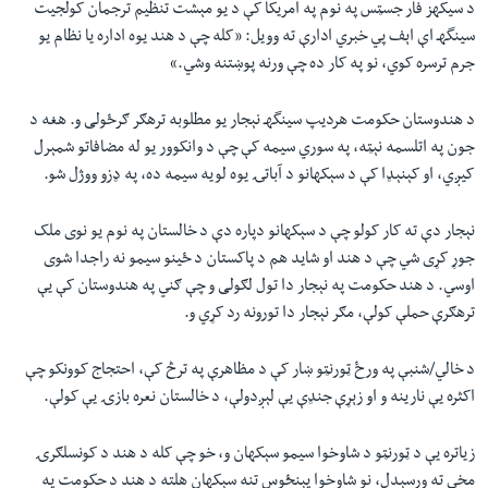
د سیکهز فار جسټس په نوم په امریکا کې د یو مېشت تنظیم ترجمان کولجیت
سینگهـ اې اېف پي خبري ادارې ته وویل: «کله چې د هند یوه اداره یا نظام یو
جرم ترسره کوي، نو په کار ده چې ورنه پوښتنه وشي.»
د هندوستان حکومت هردیپ سینگهـ نېجار یو مطلوبه ترهګر ګرځولی و. هغه د
جون په اتلسمه نېټه، په سوري سیمه کې چې د وانکوور یو له مضافاتو شمېرل
کیږي، او کېنېډا کې د سېکهانو د آباتۍ یوه لویه سیمه ده، په ډزو ووژل شو.
نېجار دې ته کار کولو چې د سېکهانو دپاره دې د خالستان په نوم یو نوی ملک
جوړ کړی شي چې د هند او شاید هم د پاکستان د ځینو سیمو نه راجدا شوی
اوسي. د هند حکومت په نېجار دا تول لګولی و چې ګني په هندوستان کې یې
ترهګرې حملې کولې، مګر نېجار دا تورونه رد کړي و.
د خالي/شنبې په ورځ ټورنټو ښار کې د مظاهرې په ترڅ کې، احتجاج کوونکو چې
اکثره یې نارینه و او زېړې جنډې یې لېږدولې، د خالستان نعره بازۍ یې کولې.
زیاتره یې د ټورنټو د شاوخوا سیمو سېکهان و، خو چې کله د هند د کونسلګرۍ
مخې ته ورسېدل، نو شاوخوا پېنځوس تنه سېکهان هلته د هند د حکومت په