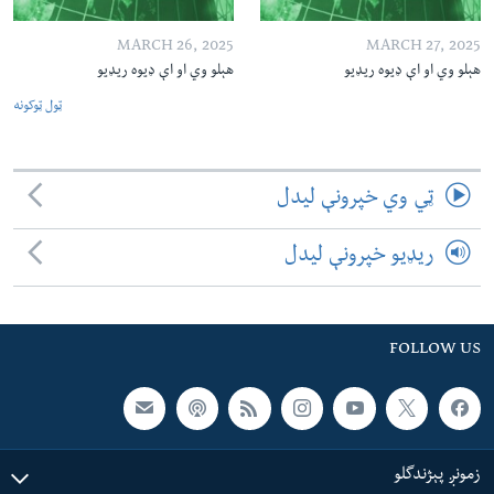
MARCH 26, 2025
MARCH 27, 2025
هېلو وي او اې ډیوه ریډیو
هېلو وي او اې ډیوه ریډیو
ټول ټوکونه
ټي وي خپرونې لیدل
ریډیو خپرونې لیدل
FOLLOW US
زمونږ پېژندگلو