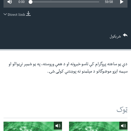
0:00
59:58
لته
اداریه
ه
Direct link
خکې
Learning English
رکزي
ټون
FOLLOW US
شریکول
ه
اوړئ
دې یو ساعته پروگرام کې تاسو خبرونه او د هغې وروسته، په یو شمېر نړیوالو او
ژبې
سیمه ایزو موضوگانو د میلمنو نه پوښتنې کولی شۍ.
ټوک