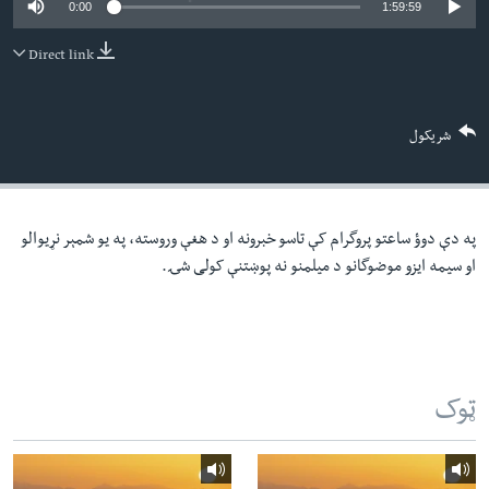
0:00
1:59:59
لته
اداریه
ه
Direct link
خکې
Learning English
رکزي
ټون
FOLLOW US
شریکول
ه
اوړئ
په دې دوؤ ساعتو پروگرام کې تاسو خبرونه او د هغې وروسته، په یو شمېر نړیوالو
ژبې
او سیمه ایزو موضوگانو د میلمنو نه پوښتنې کولی شۍ.
ټوک