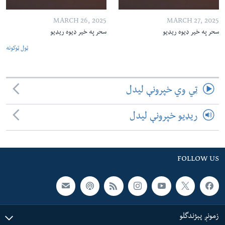
MARCH 26, 2025
MARCH 27, 2025
سحر په خیر ډیوه ریډیو
سحر په خیر ډیوه ریډیو
ټول ټوکونه
ټي وي خپرونې لیدل
ریډیو خپرونې لیدل
FOLLOW US
زمونږ پېژندگلو