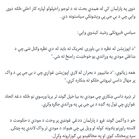
دوی په پارلمان کې له همدې بحث نه د توجو راخپلولو لپاره کار اخلي ځکه دوی
وایي چې د بي جې پي ویشونکي سیاستونه دي.
سیاسي څېړونکی رشید کېدوي وايي:
"د اپوزېشن له نظره د بې باورۍ تحریک ته باید له دې نظره وکتل شی چې د
ښاغلي مودي په وړاندې یو خوځښت رامنځ ته شي."
هغه زیاتوي، "د مانیپور د بحران له لارې اپوزېشن غواړي چې د بې جې پي د واک
پر مهال داسې تېروتنې خلکو ته ښکاره کړي."
تر‌ ډېره داسې ښکاري چې مودي به بیا خپل ګوند تر بریا ورسوي نو ځکه دغه اتحاد
غواړي چې ټول په ګډه د بې جې پي په وړاندې جګړه وکړي.
خو د واکمن ګوند غړو د پارلمان ددغې غونډې پر وخت د مودي د حکومت د
لاسته راوړنو یادونه کوله او ویل یې چې هېواد د مودي تر واک لاندې په چټکۍ
سره پرمختګ کوي او په مخالفینو یې ګوزارونه وکړل.