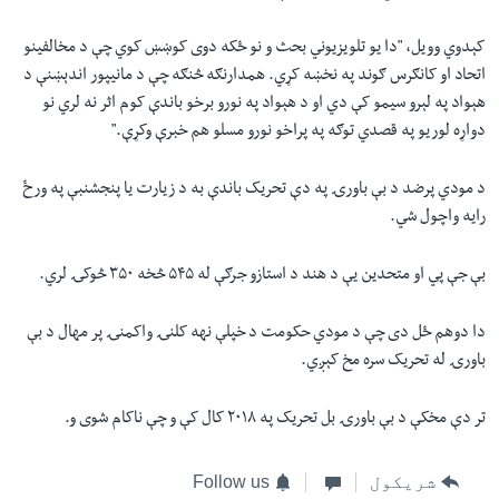
کېدوي وویل، "دا یو تلویزیوني بحث و نو ځکه دوی کوښښ کوي چې د مخالفینو
اتحاد او کانګرس ګوند په نخښه کړي. همدارنګه څنګه چې د مانیپور اندېښنې د
هېواد په لېرو سیمو کې دي او د هېواد په نورو برخو باندې کوم اثر نه لري نو
دواړه لوریو په قصدي توګه په پراخو نورو مسلو هم خبرې وکړې."
د مودي پرضد د بې باورۍ په دې تحریک باندې به د زیارت یا پنجشنبې په ورځ
رایه واچول شي.
بې جې پي او متحدین یې د هند د استازو جرګې له ۵۴۵ څخه ۳۵۰ څوکۍ لري.
دا دوهم ځل دی چې د مودي حکومت د خپلې نهه کلنۍ واکمنۍ پر مهال د بې
باورۍ له تحریک سره مخ کېږي.
تر دې مخکې د بې باورۍ بل تحریک په ۲۰۱۸ کال کې و چې ناکام شوی و.
شریکول
Follow us