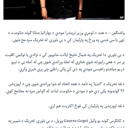
لته
اداریه
ه
خکې
Learning English
رکزي
ټون
واشنګټن – د هند د لومړي وزیر نریندرا مودي د بهاراتیا جناتا ګوند حکومت د
FOLLOW US
ه
نهې یا سې شنبې په ورځ په پارلمان کې د بې باورۍ له تحریک سره مخ شوی.
اوړئ
د بې باورۍ دا تحریک په شمال ختیځ ایالت مانیپور کې د نژادي یا توکمي اقلیت
پر سر د هغې راپورته شوې شخړې له امله وړاندې شوی چې له امله یې د تېرو
ژبې
دریو میاشتو راهیسې مودي په دې کې پاتې راغلی چې پرې خبرې وکړي.
دغه تحریک د "انډیا" په نامه د هغه اتحاد له خوا وړاندې شوی چې د اپوزېشن
۲۶ ګوندونه پکې دي خو د مودي د حکومت ثبات له ګواښ سره نه مخامخ کوي.‌
دغه اپوزېشن په پارلمان کې غوڅ اکثریت هم لري.
د کانګرس ګوند یو وکیل Gaurav Gogoi وویل، د بې باورۍ تحریک د شمېر په