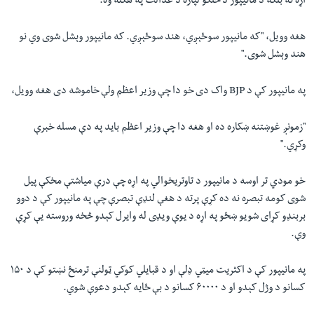
اړه نه بلکه د مانیپور د خلکو لپاره د عدالت په هکله وه.
هغه وویل، "که مانیپور سوځېږي، هند سوځېږي. که مانیپور وېشل شوی وي نو
هند وېشل شوی."
په مانیپور کې د BJP واک دی خو دا چې وزیر اعظم ولې خاموشه دی هغه وویل،
"زمونږ غوښتنه ښکاره ده او هغه دا چې وزیر اعظم باید په دې مسله خبرې
وکړي."
خو مودي تر اوسه د مانیپور د تاوتریخوالي په اړه چې درې میاشتې مخکې پیل
شوی کومه تبصره نه ده کړې پرته د هغې لنډې تبصرې چې په مانیپور کې د دوو
بربنډو کړای شویو ښځو په اړه د یوې ویډی له وایرل کېدو څخه وروسته یې کړې
وې.
په مانیپور کې د اکثریت میټي ډلې او د قبایلي کوکي ټولنې ترمنځ نښتو کې د ۱۵۰
کسانو د وژل کېدو او د ۶۰۰۰۰ کسانو د بې ځایه کېدو دعوې شوي.