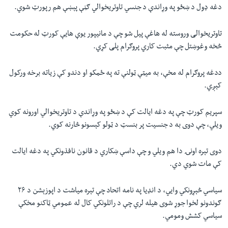
دغه ډول د ښځو په وړاندې د جنسي تاوتریخوالي ګڼې پېښې هم رپورټ شوي.
تاوتریخوالی وروسته له هاغې پیل شو چې د مانیپور یوې هايې کورټ له حکومت
څخه وغوښتل چې مثبت کاري پروګرام پلی کړي.
ددغه پروګرام له مخې، به میټې ټولنې ته په ځمکو او دندو کې زیاته برخه ورکول
کېږي.
سپریم کورټ چې په دغه ایالت کې د ښځو په وړاندې د تاوتریخوالي اورونه کوي
ویلي، چې دوی به د جنسیت پر بنسټ د ټولو کېسونو څارنه کوي.
دوی تېره اونۍ دا هم ویلي و چې داسې ښکاري د قانون نافذونکي په دغه ایالت
کې مات شوي دي.
سیاسي څېړونکي وايي، د انډیا په نامه اتحاد چې تېره میاشت د اپوزېشن د ۲۶
ګوندونو لخوا جوړ شوی هیله لري چې د راتلونکي کال له عمومي ټاکنو مخکې
سیاسي کشش ومومي.