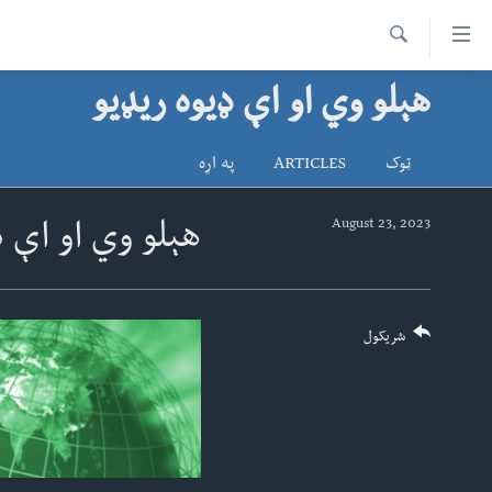
اس
سیدونکی
Search
ینک
هېلو وي او اې ډیوه ریډیو
کور پاڼه
لته
د سېمې خبرونه
ه
ټوک
ARTICLES
په اړه
ړاندې
پاکستان
پښتونخوا
رکزي
ټاکنې
بلوچستان
August 23, 2023
هېلو وي او اې ډ
ُزیاتو
امریکا
ه
اوړئ
نړۍ
لته
افغانستان
شریکول
ه
خکې
داعش او تندروي
رکزي
ټې وي
ټون
ه
دروغ ریښتیا
اوړئ