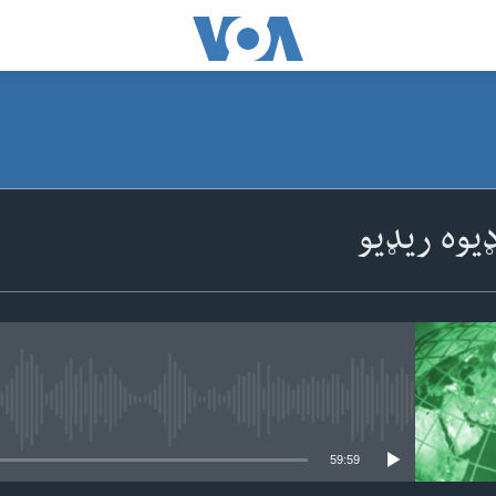
SUBSCRIBE
یوه ریډیو
Apple Podcasts
ګډون
No media source currently available
59:59