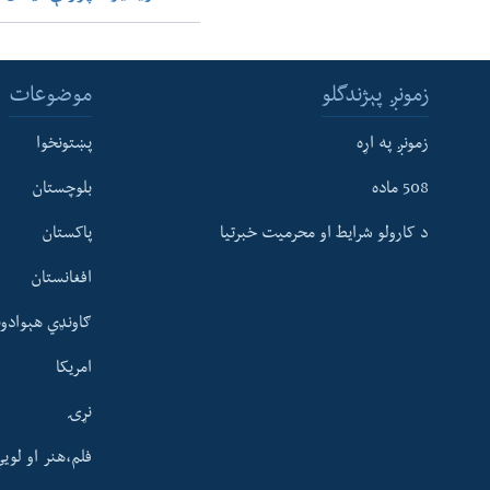
زمونږ پېژندگلو
موضوعات
زمونږ په اړه
پښتونخوا
508 ماده
بلوچستان
د کارولو شرایط او محرمیت خبرتیا
پاکستان
افغانستان
ګاونډي هېوادون
امریکا
نړۍ
فلم،هنر او لوی
Learning English