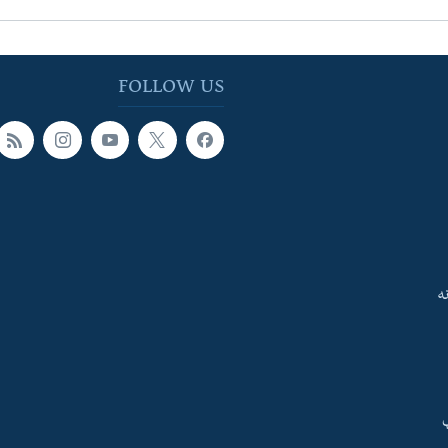
FOLLOW US
ه
ې