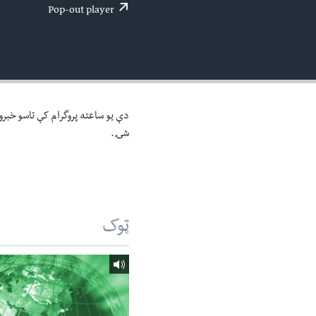
اداریه
لته
Pop-out player
ه
خکې
رکزي
ټون
ه
اوړئ
دې یو ساعته پروگرام کې تاسو خبرون
شۍ.
ټوک