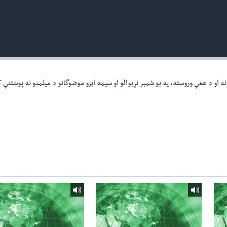
ه او د هغې وروسته، په یو شمېر نړیوالو او سیمه ایزو موضوگانو د میلمنو نه پوښتنې 