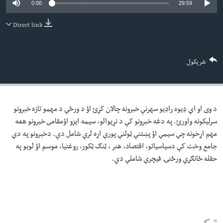
0:00
29:59
لته
اداریه
ه
Direct link
خکې
Learning English
رکزي
ټون
FOLLOW US
شریکول
ه
اوړئ
د وی او اې ډيوه راډيو سهرنې خبرونه چالان کړئ اؤ د ورځې د مهمو تازه خبرونو
ژبې
سرليکونه واورئ. په دغه خبرونو کې د نړيوالو، سيمه ايزو اؤمقامى خبرونو هغه
مهم اړخونه چې سيمې اؤ پښتنې ټولنې پورې اړه لري شامل دي. دخبرونو په دې
جامع وخت کې دسياسياتو، اقتصاد، هنر ، ټنګ ټکور، روغتيا، موسم اؤ لوبو په
حقله ځانګړې ورځنۍ فيچرې شاملې دي.