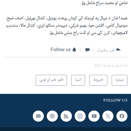
شامي او محمد سراج شامل وؤ.
همدا شان د نیپال په لوبډله کې کپتان روهت پوډیل، کشال بھرټیل، اصف شیخ،
سومپال کامي، ګلشن جھا، بھیم شرکي، دیپیندر سنګهـ ایري، کشال مالا، سندیپ
لامیچھانن، کرن کی سي او للت راج بنشي شامل وؤ.
شریکول
Follow us
This item is part of
مېډیا
خبرونه
اسیا
فلم، هنر او لوبې
FOLLOW US