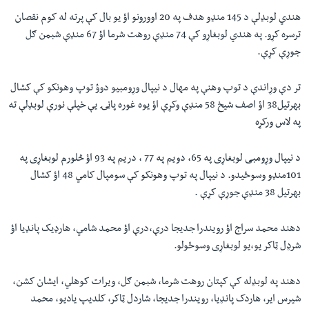
هندي لوبډلې د 145 منډو هدف په 20 اوورونو اؤ یو بال کې پرته له کوم نقصان
ترسره کړو. په هندي لوبغاړو کې 74 منډې روهت شرما اؤ 67 منډې شبمن ګل
جوړې کړې.
تر دې وړاندې د توپ وهنې په مهال د نیپال وړومبيو دوؤ توپ وهونکو کې کشال
بهرتیل38 اؤ اصف شیخ 58 منډې وکړې اؤ یوه غوره پاڼۍ یې خپلې نورې لوبډلې ته
په لاس ورکړه
د نیپال وړومبی لوبغاړی په 65، دویم په 77 ، دریم په 93 اؤ څلورم لوبغاړی په
101منډو وسوځیدو. د نیپال په توپ وهونکو کې سومپال کامي 48 اؤ کشال
بهرتیل 38 منډې جوړې کړې .
دهند محمد سراج اؤ رویندرا جدیجا درې،درې اؤ محمد شامي، هارډیک پانډیا اؤ
شرډل ټاکر یو،یو لوبغاړی وسوځولو.
دهند په لوبډله کې کپتان روهت شرما، شبمن ګل، ویرات کوهلي، ایشان کشن،
شیرس ایر، هاردک پانډیا، رویندرا جدیجا، شاردل ټاکر، کلدیپ یادیو، محمد