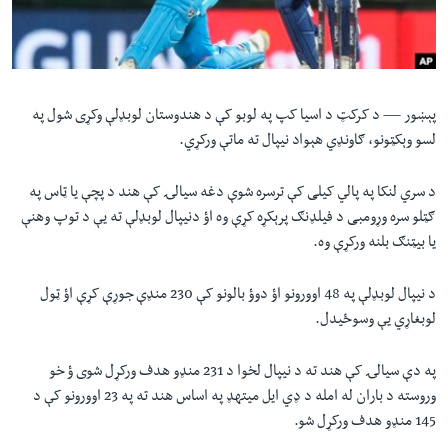
لته
اداریه
ه
خکې
Learning English
رکزي
ټون
پېښور —
د کرکټ د اسیا کپ په لوبو کې د هندوستان لوبډلې وکړی شول په
FOLLOW US
ه
لسو وېکټونو، ګاونډي هېواد نیپال ته ماتې ورکړي.
اوړئ
د سري لنکا په پالي کیلی کې ترسره شوې دغه سیالۍ کې هند د پچې یا ټاس په
ګټلو سره وړومبی د فیلډنګ پرېکړه کړې وه اؤ دنیپال لوبډلې ته یې د توپ وهنې
ژبې
یا بیټنګ بلنه ورکړې وه.
د نیپال لوبډلې په 48 اوورونو اؤ دوؤ بالونو کې 230 منډې جوړې کړې اؤ ټول
لوبغاړي یې وسوځیدل.
په دې سیالۍ کې هند ته د نیپال لخوا د 231 منډو هدف ورکړل شوی ؤ خو
وروسته د باران له امله د ډي ایل میتهډ په اساس هند ته په 23 اوورونو کې د
145 منډو هدف ورکړل شو.