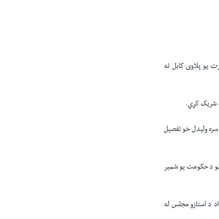
ت یو پلاوی کابل ته
ه شریک کړي.
 سره ولیدل خو تفصیل
انو د حکومت یو شمېر
اد د استازو مجلس له