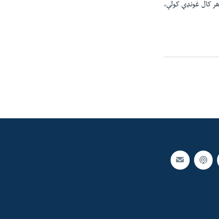
نستان کې یې هر کال غونډې کولې،