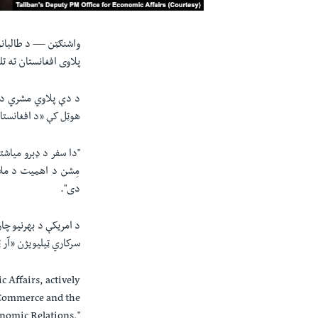
واشنګټن —
د طالبان
پلاوی افغانستان ته ت
د دې پلاوي مشري د ا
هوټل کې «د افغانستان
"دا سفر د ډېرو میاشت
دی".
د امریکې د بهرنیو چا
سرکاري ټیلیویژن «آر 
 Affairs, actively
 Commerce and the
onomic Relations,"