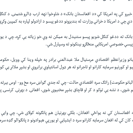
 خبرو کې په امریکا کې «د افغانستان بانک» د شاوخوا نهه ارب ډالرو شتمنۍ د کنګ
دي چې د امریکا د خزانې وزارت له بندیزونو ددغو پیسو د ازادولو لپاره به کمپېن وکړي
بانک ته ددغو کنګل شویو پیسو ستنیدل به ممکن نه وي خو زیاته یې کړه، چې د یوې
پیسې خصوصي امریکايي منځګړو بېنکونو ته وسپارل شي.
نو وزیراعظم اقتصادي مرستیال ملا عبدالغني برادر په خپله وینا کې وویل، حکو
و او کورنیو سرمایه کارانو او تاجرانو ته هر ډول اسانتیاوې برابروي او بشپړ ملاتړ یې کو
لبانو حکومت] راتګ سره اقتصادي حالت- چې له جدي ګواښ سره مخ وو- اوس بېرته
 شوی، د نشه یې توکو د کر او قاچاق بشپړ مخنیوی شوی، افغانۍ د بهرنۍ کرنسۍ پر 
ه افغانستان کې نه یواځې افغانان، بلکې بهرنیان هم پانګونه کولای شي، چې وای
کان کې له افغان سرمایه کارانو سره د اېشیایي او یورپي هېوادونو د پانګوالو ګډه سرم