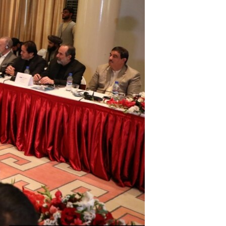
اداریه
لته
ه
خکې
رکزي
ټون
ه
اوړئ