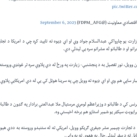
pic.twitte
دي معاونیت (@FDPM_AFG)
September 6, 2023
زارت یو چارواکي عبدالسلام جواد وي او اې ډیوه ته تایید کړه چې د امریکا د تجار
رانو او د طالبانو له مشرانو سره یې لیدلي دي.
ون وویل، نور تفصیل به د پنجشنبې- زیارت په ورځ له دې پلاوي سره تر غونډې وروست
بار ساپي هم وي او اې ډیوه ته وویل چې په سرینا هوټل کې یې له دې امریکایي پلاوي
نس کې د طالبانو د وزیراعظم لومړي مرستیال ملا عبدالغني برادار په ګډون د طالب
 پرایوېټ سیکټر یو شمېر استازو هم برخه اخیستې وه.
ن د تجارت چېمبر مشر جېفري ګریکو وویل، امریکې ته له ستنېدو وروسته به ددې هیو
ابل ته د سفر لیدلی حال به هغوی ته به وايي.