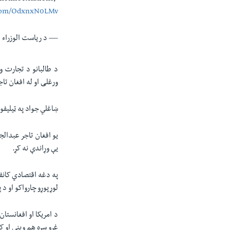
r.com/OdxnxN0LMv
— د ریاست الوزراء اقتصا
د طالبانو د تجارت و
ورغلی او له افغان تاج
ښاغلي جواد په ټیلیف
یو افغان تاجر عبدالج
یې وړاندې نه کړ.
په دغه اقتصادي کانفر
لوړپوړو چارواکو او د
د امریکا او افغانستا
غړو سره هم ویني او ک