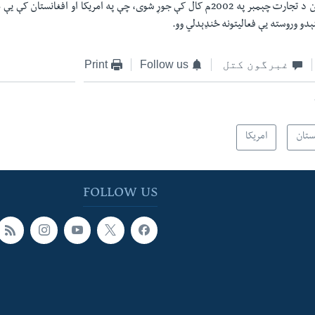
د امریکې او افغانستان د تجارت چېمبر په 2002م کال کې جوړ شوی، چې په امریکا او افغا
ېدو وروسته یې فعالیتونه ځنډېدلي وو.
غبرگون کتل
Follow us
Print
ستان
امریکا
FOLLOW US