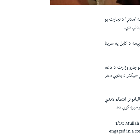
ه "ملاتړ" د تجارت یو
لیدلي دي.
مه د کابل په سرینا
یو چارو وزارت د دغه
ته کابل ته د شخصي سیکټر د پلاوي سفر
انو تر انتظام لاندې
 خپره کړې ده.
1/13: Mulla
engaged in a c