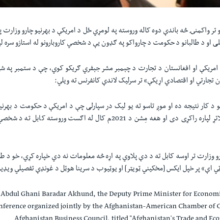
و تر واکمنۍ څه باندې دوه کاله وروسته په لومړي ځل د امریکې د بهرنیو چارو وزارت پ
للی او د طالبانو د حکومت د چارواکو په ګډون یې د شخصي کاروبارونو له استازو سره 
مریکې او افغانستان د تجارت د چېمبر مشر جېفري ګریکو کوي، چې د ستمبر په شپږ
 تجارتي او اقتصادي اړیکې» تر سرلیک لاندې کانفرنس ته ویلي:
و د کار نتیجه ده او موږ تاسو ته یو لیک در سپارلی چې د امریکې د حکومت د بهرن
مِشن د اهمیت د ملاتړ لپاره راکړی دی او هغه مِشن د 2021م کال له اګست وروس
رو وزارت تر اوسه کابل ته د دې پلاوي په اړه څه معلومات نه دي خپاره کړي، خو د طالب
ټي اې» پر خپل ایکس [مخکیني ټویټر] او یوټیوب د سرینا هوټل د غونډې تفصیلي ویډیو
h Abdul Ghani Baradar Akhund, the Deputy Prime Minister for Economic
onference organized jointly by the Afghanistan-American Chamber of
Afghanistan Business Council, titled "Afghanistan's Trade and Ec