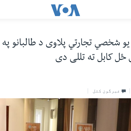
یو شخصي تجارتي پلاوی د طالبانو په
ځل کابل ته تللی دی
غبرگون کتل