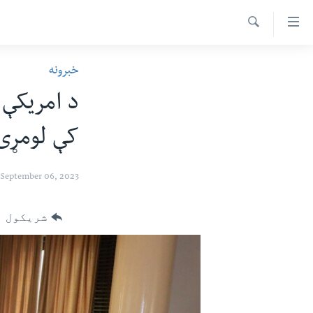
اس
سیدونکی
Search
ینک
کور پاڼه
خبرونه
لته
د سېمې خبرونه
ه
د امریکې 
ړاندې
پاکستان
پښتونخوا
رکزي
کې لومړی 
ټاکنې
بلوچستان
ُزیاتو
امریکا
ه
September 06, 2023
اوړئ
نړۍ
لته
افغانستان
شریکول
ه
خکې
داعش او تندروي
رکزي
ټې وي
ټون
ه
دروغ ریښتیا
اوړئ