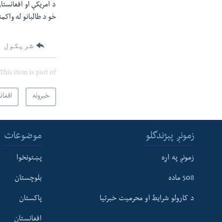
خو د طالبانو له واکمن
شریکول
This item is part of
خبرونه
افغان
زمونږ پېژندگلو
موضوعات
زمونږ په اړه
پښتونخوا
508 ماده
بلوچستان
د کارولو شرایط او محرمیت خبرتیا
پاکستان
افغانستان