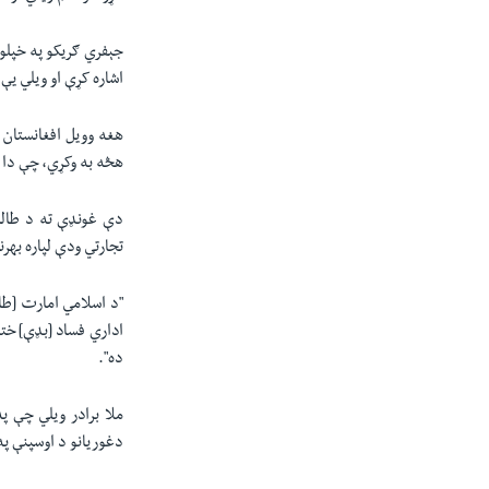
جېفري ګریکو په خپلو
اشاره کړې او ویلي یې 
هغه وویل افغانستان 
هڅه به وکړي، چې دا 
دې غونډې ته د طالبا
تجارتي ودې لپاره بهرنی
"د اسلامي امارت [طا
اداري فساد [بډې] ختم
ده".
ملا برادر ویلي چې پ
دغوریانو د اوسپنې په 