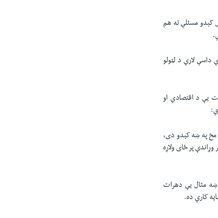
ل کېدو مسئلې ته هم
.
 داسې لارې د لټولو
مت یې د اقتصادي او
ي:
 مخ په ښه کېدو دی،
وړاندې پر ځای ولاړه
ي ښه مثال یې دهرات
ایه کاري ده.