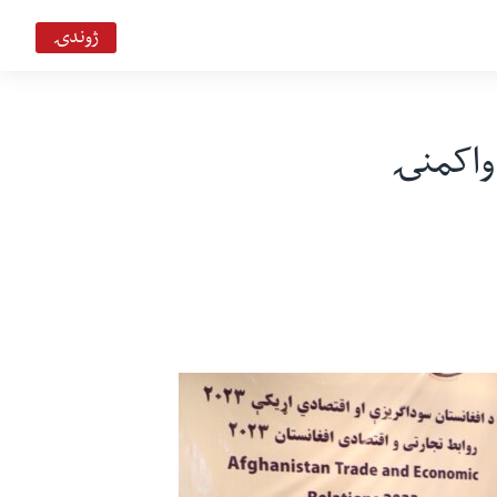
ژوندۍ
 واکمنۍ