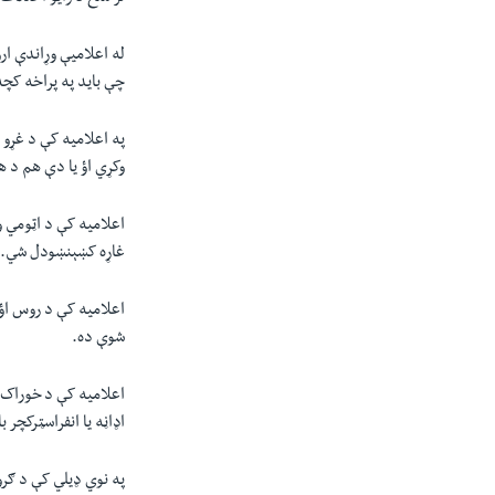
له اعلامیې وړاندې ارو
چې باید په پراخه کچه
په اعلامیه کې د غړو 
وکړي اؤ یا دې هم د 
اعلامیه کې د اټومي و
غاړه کښېنښودل شي. پ
اعلامیه کې د روس اؤ 
شوې ده.
اعلامیه کې د خوراک ا
اډاڼه یا انفراسټرکچر 