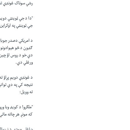
رشي سوناک غونډې ته
"دا د جي ټوینټي دویم
جي ټوینټي په اوکراین
د امریکې دصدر جوبایډ
ګډون د څو هیوادونو م
ورغلي دي.
د غونډې دویم پړاؤ ت
ته وویل:
"ملګرو! د کویډ وبا 
که مونږ هر چاته ماتې
ښاغلي مودي د نړیوالو 