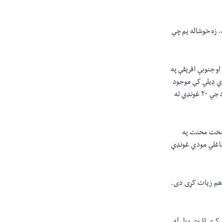
. زه خوشاله يم چې
او جنوبي افریقې په
نوي ډيلي کې موجود
دي خو د روس اؤ چین صدرانو بیا په دې غونډه کې برخه نه ده اخستې البته ددغو دواړو هیوادونو استازي د جي ۲۰ غونډې ته
د سخت محنت په
یدا کړي. ښاغلي مودي غونډې
 هم زیات کړی دی.
 کړي اؤ وي ویل له