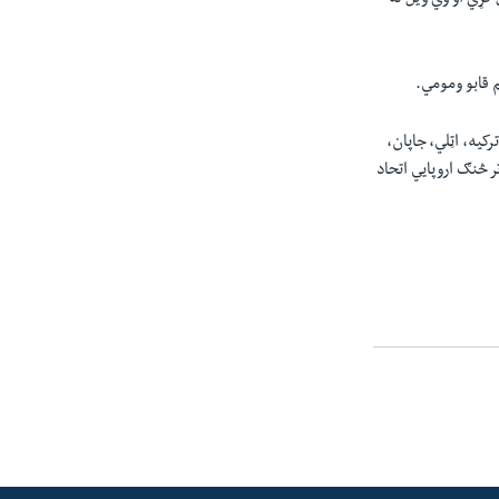
م قابو ومومي.
رکیه، اټلي، جاپان،
 څنګ اروپایي اتحاد