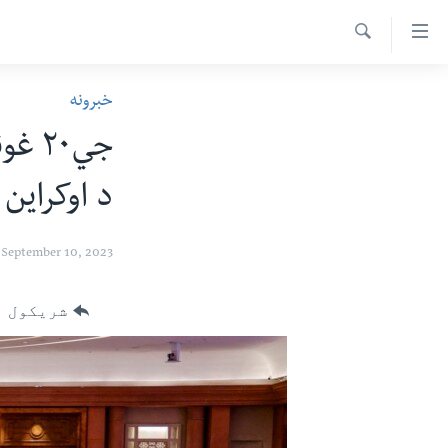
اس
سیدونکی
Search
ینک
کور پاڼه
خبرونه
لته
د سېمې خبرونه
ه
جي۲۰
ړاندې
پاکستان
پښتونخوا
رکزي
د اوکراین
ټاکنې
بلوچستان
ُزیاتو
امریکا
ه
September 10, 2023
اوړئ
نړۍ
لته
افغانستان
شریکول
ه
خکې
داعش او تندروي
رکزي
ټې وي
ټون
ه
دروغ ریښتیا
اوړئ