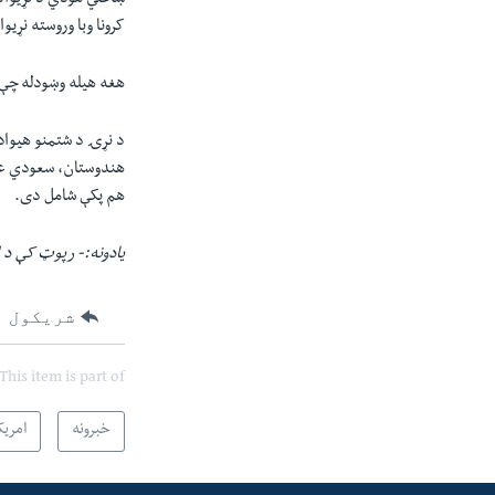
کرونا وبا وروسته نړیو
هغه هیله وښودله چې څ
د نړۍ د شتمنو هیوادون
هندوستان، سعودي عرب،
هم پکې شامل دی.
یادونه:- رپوټ کې د 
شریکول
This item is part of
خبرونه
امریک