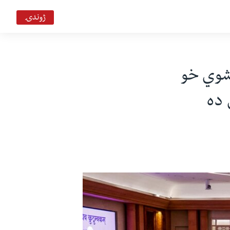
ژوندۍ
 شوي خو
 ده