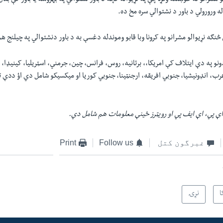
اله ورورولي د باور د نشتوالي سره مخ ده.
نګه نړیوالو مشرانو په کرونا وبا قابو وموندله دغسې به د باور دنشتوالي په چیلنج ه
و په دې ایتلاف کې امریکا،، برتانیه، روس، فرانس، چین، جرمني، اسټریلیا، کینیډا، ت
 انډونیشیا، جنوبي افریقه، ارجنټینا، جنوبي کوریا او میکسیکو شامل دي اؤ ددې تر
اې پي، اې ایف پي او رویټرز ځینې معلومات هم شامل دي.
غبرگون کتل
Follow us
Print
ا
نړۍ