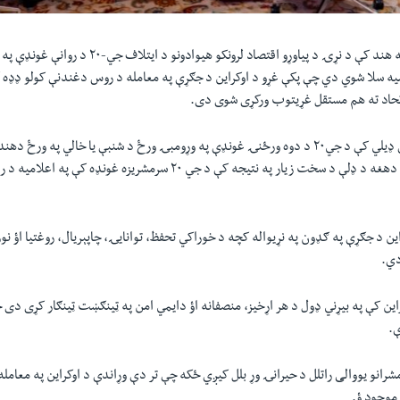
په هند کې د نړۍ د پیاوړو اقتصاد لرونکو هیوادونو د
امیه سلا شوي دي چې پکې غړو د اوکراین د جګړې په معامله د روس دغندنې کولو ډډه 
اتحاد ته هم مستقل غړیتوب ورکړی شوی دی.
دهند په پلازمېنه نوي ډيلي کې د جي۲۰ د دوه ورځنۍ غونډې په وړومبۍ ورځ د شنبې یا خالي په و
مودي اعلان وکړو چې دهغه د ډلې د سخت زیار په نتیجه کې د جي ۲۰ سرمشریزه غونډ
این د جګړې په ګډون په نړیواله کچه د خوراکي تحفظ، توانایۍ، چاپېریال، روغتیا اؤ ن
دي.
کراین کې په بیړني ډول د هر اړخیز، منصفانه اؤ دایمي امن په ټینګښت ټینګار کړی دی 
ې.
 موجود ؤ.