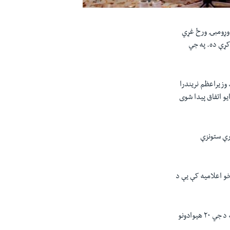
 ایتلاف جي-۲۰ د روانې غونډې په وړومبۍ ورځ غړي
کړې ده. په جي
رځ دهند وزیراعظم نریندرا
ه کې په اعلامیه د رایو اتفاق پیدا شوی
ورې ستونزې
خو اعلامیه کې یې د
په اعلامیه د نړیوالو مشرانو یووالی راتلل د حیرانۍ وړ بلل کیږي ځکه چې تر دې وړاندې د اوکراین په معامله د جي ۲۰ هیوادونو