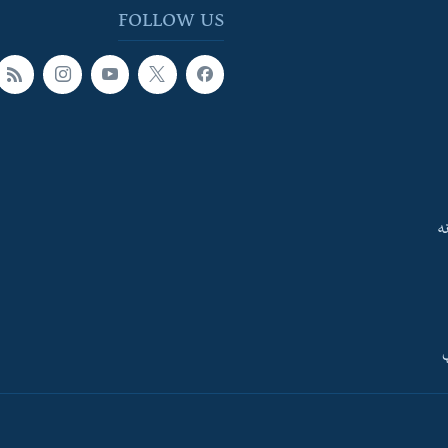
FOLLOW US
ه
ې