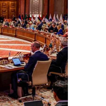
اداریه
لته
ه
خکې
رکزي
ټون
ه
اوړئ