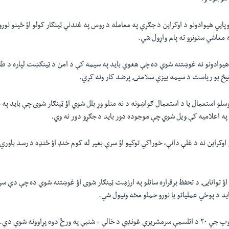
پایي هیوادونو د اوکراین د جګړې په معامله د روس په غندنې ټینګار کولو اؤ ځینو نورو
 معاشي ستونزو ته پام واړول شي.
هیوادونو نه غوښتنه شوې ده چې هغوي باید په سیمه کې د امن د ټینګښت لپاره د طا
هیڅ یو ریاست د سیمه ییزې سلامتۍ پرضد کار ونه کړي.
سلو استعمال یا د استعمال ګواښونه د نه منلو وړ بلل شوي اؤ ټینګار شوی چې باید پ
ه اعلامیه کې ویل شوي چې موجوده دور باید د جګړو دور نه وي.
اوکراین نه د غلې دانې، خوراکي توکیو اؤ سرې بغیر له کوم خنډ اؤ ځنډه د رسد باور
ؤ توانایۍ د تحفظ برقراره ساتلو په ارزښت ټینګار شوی اؤ غوښتنه شوې ده چې دې سره 
باید د پوځي عملیاتو یا نورو حملو مخه ونیول شي.
په نوي ډیلي کې د ګروپ جي ۲۰ د اتلسمې سرمشریزې غونډې د خالي - شنبې په ورځ دوه پړاوونه شوي