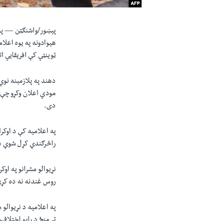
پېښور/واشنګټن —
هیوادونه په یوه اعل
ټوینټي کې افریقايي 
دی.
په اعلامیه کې د اوکر
راڅرګندې کړل شوې 
نړیوالو مشرانو په او
روس غندنه نه ده کړ
تر منځ د رایو اختلاف