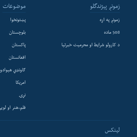
زمونږ پېژندگلو
موضوعات
زمونږ په اړه
پښتونخوا
508 ماده
بلوچستان
د کارولو شرایط او محرمیت خبرتیا
پاکستان
افغانستان
ګاونډي هېوادون
امریکا
نړۍ
فلم،هنر او لوی
Learning English
لینکس
FOLLOW US