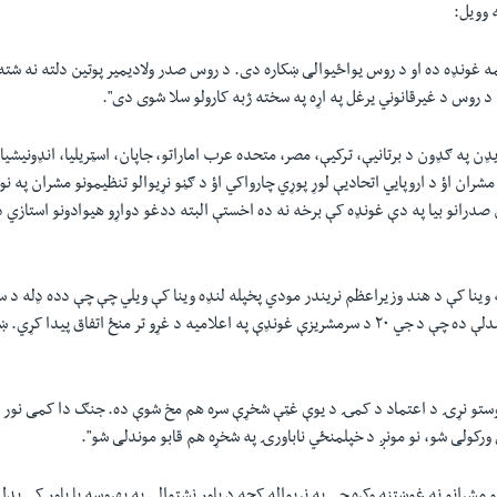
 وویل:
ه غونډه ده او د روس یواځیوالی ښکاره دی. د روس صدر ولادیمير پوتین دلته نه شته
 د روس د غیرقانوني یرغل په اړه په سخته ژبه کارولو سلا شوی دی".
ن په ګډون د برتانیې، ترکیې، مصر، متحده عرب اماراتو، جاپان، اسټریلیا، انډونیشیا 
شران اؤ د اروپایي اتحادیې لوړ پوړي چارواکي اؤ د ګڼو نړیوالو تنظیمونو مشران په 
ه وینا کې د هند وزیراعظم نریندر مودي پخپله لنډه وینا کې ویلي چې چې دده ډله 
نتیجه کې په دې توانېدلې ده چې د جي ۲۰ د سرمشریزې غونډې په اعلامیه د غړو تر منځ اتفاق پ
وروستو نړۍ د اعتماد د کمۍ د یوې غټې شخړې سره هم مخ شوې ده. جنګ دا کمی نور
 ورکولی شو، نو مونږ د خپلمنځي ناباورۍ په شخړه هم قابو موندلی شو".
مشرانو نه غوښتنه وکړه چې په نړیواله کچه د باور نشتوالي په بهروسه یا باور کې بدل