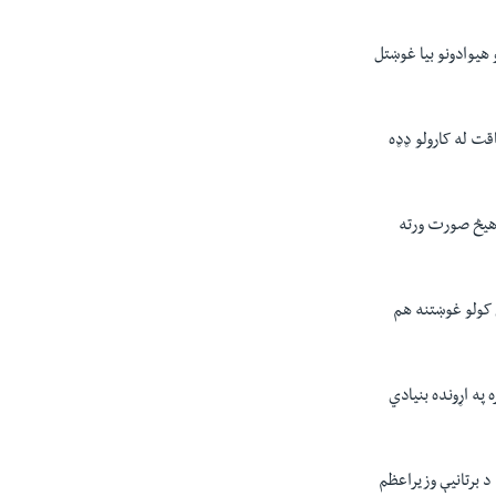
 هیوادونو بیا غوښتل
قت له کارولو ډډه
ه هیڅ صورت ورته
ي کولو غوښتنه هم
په اړونده بنیادي
 دي. د برتانیې وزیراعظم