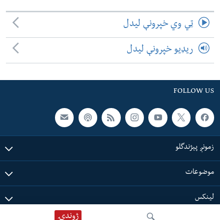
ټي وي خپرونې لیدل
ریډیو خپرونې لیدل
FOLLOW US
زمونږ پېژندگلو
موضوعات
لینکس
ژوندۍ