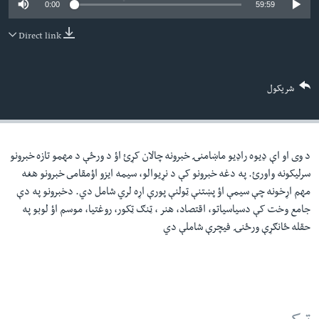
0:00
59:59
لته
اداریه
ه
Direct link
خکې
Learning English
رکزي
ټون
FOLLOW US
شریکول
ه
اوړئ
د وی او اې ډيوه راډيو ماښامنۍ خبرونه چالان کړئ اؤ د ورځې د مهمو تازه خبرونو
ژبې
سرليکونه واورئ. په دغه خبرونو کې د نړيوالو، سيمه ايزو اؤمقامى خبرونو هغه
مهم اړخونه چې سيمې اؤ پښتنې ټولنې پورې اړه لري شامل دي. دخبرونو په دې
جامع وخت کې دسياسياتو، اقتصاد، هنر ، ټنګ ټکور، روغتيا، موسم اؤ لوبو په
حقله ځانګړې ورځنۍ فيچرې شاملې دي