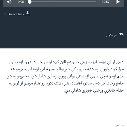
0:00
29:57
لته
اداریه
ه
Direct link
خکې
Learning English
رکزي
ټون
FOLLOW US
شریکول
ه
اوړئ
د وی او اې ډيوه راډيو سهرنې خبرونه چالان کړئ اؤ د ورځې دمهمو تازه خبرونو
ژبې
سرليکونه واورئ. په دغه خبرونو کې د نړيوالو، سيمه ايزو اؤمقامى خبرونو هغه
مهم اړخونه چې سيمې اؤ پښتنې ټولنې پورې اړه لري شامل دي. دخبرونو په دې
جامع وخت کې دسياسياتو، اقتصاد، هنر ، ټنګ ټکور، روغتيا، موسم اؤ لوبو په
حقله ځانګړې ورځنۍ فيچرې شاملې دي.