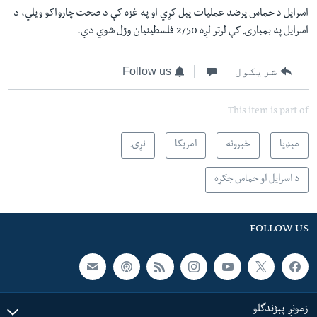
اسرايل د حماس پرضد عمليات پېل کړي او په غزه کې د صحت چارواکو ویلي، د
اسرايل په بمبارۍ کې لرتر لږه 2750 فلسطينيان وژل شوي دي.
شریکول
Follow us
This item is part of
مېډیا
خبرونه
امریکا
نړۍ
د اسرایل او حماس جګړه
FOLLOW US
زمونږ پېژندگلو