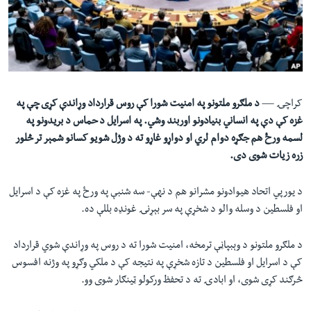
لته
اداریه
ه
خکې
Learning English
رکزي
ټون
FOLLOW US
ه
کراچۍ —
د ملګرو ملتونو په امنیت شورا کې روس قرارداد وړاندې کړی چې په
اوړئ
غزه کې دې په انساني بنيادونو اوربند وشي. په اسرايل د حماس د بريدونو په
لسمه ورځ هم جګړه دوام لري او دواړو غاړو ته د وژل شویو کسانو شمېر تر څلور
ژبې
زره زیات شوی دی.
د يورپي اتحاد هيوادونو مشرانو هم د نهې- سه شنبې په ورځ په غزه کې د اسرايل
او فلسطين د وسله والو د شخړې په سر بېړنۍ غونډه بللې ده.
د ملګرو ملتونو د وېبپاڼې ترمخه، امنیت شورا ته د روس په وړاندې شوي قرارداد
کې د اسرايل او فلسطين د تازه شخړې په نتيجه کې د ملکي وګړو په وژنه افسوس
څرګند کړی شوی، او ابادۍ ته د تحفظ ورکولو ټینګار شوی وو.