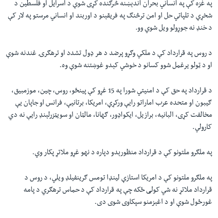
په غزه کې په انساني بحران اندېښنه څرګنده کړی شوې د اسرايل او فلسطين د
شخړې د تلپاتي حل او امن ترڅنګ په فريقېنو د اوربند او انساني مرستو په لار کې
د خنډ نه جوړولو ويل شوي وو.
د روس په قرارداد کې د ملکي وګړو پرضد د هر ډول تشدد او ترهګرۍ غندنه شوې
او د ټولو يرغمل شوو کسانو د خوشي کېدو غوښتنه شوې وه.
د قرارداد په حق کې د امنیتي شورا په 15 غړو کې پينځو، روس، چين، موزمبيق،
ګيبون او متحده عرب اماراتو رایې ورکړې، امریکا، برتانیې، فرانس او جاپان یې
مخالفت کړی، البانيه، برازيل، ايکواډور، ګهانا، مالټان او سویټزرلېنډ رایې نه دي
کارولي.
په ملګرو ملتونو کې د قرارداد منظورېدو دپاره د نهو غړو ملاتړ پکار وي.
په ملګرو ملتونو کې د امریکا استازې لينډا تومس ګرينفيلډ ويلي، د روس د
قرارداد ملاتړ نه شي کولی ځکه چې په قرارداد کې د حماس ترهګري د پامه
غورځول شوې او د اغېزمنو سپکاوی شوی دی.