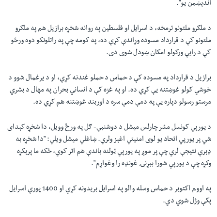
اندېښمن يو".
د ملګرو ملتونو ترمخه، د اسرایل او فلسطين په روانه شخړه برازیل هم په ملګرو
ملتونو کې د قرارداد مسوده وړاندې کړې ده، په کومه چې په راتلونکو دوه ورځو
کې د رایې ورکولو امکان ښودل شوی دی.
برازيل د قرارداد په مسوده کې د حماس د حملو غندنه کړې، او د يرغمال شوو د
خوشي کولو غوښتنه یې کړې ده. او په غزه کې د انساني بحران په مهال د بشري
مرستو رسولو دپاره یې په دمې دمې سره د اوربند غوښتنه هم کړې ده.
د یورپي کونسل مشر چارلس میشل د دوشنبې- ګل په ورځ وویل، دا شخړه کېدای
شي پر یورپي اتحاد یو لوی امنیتي اغېز ولري. ښاغلي‌ میشل ویلي: "دا شخړه به
ډېرې نتیجې لري چې پر موږ په یورپي ټولنه باندې هم اثر کوي، ځکه ما پرېکړه
وکړه چې د یورپي شورا بېړنۍ غونډه را وغواړم".
په اووم اکتوبر د حماس وسله والو په اسرايل بریدونه کړي او 1400 پورې اسرايل
پکې وژل شوي دي.