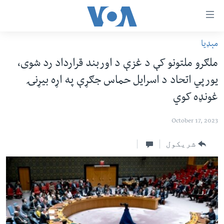
اس
سیدونکی
ینک
مېډیا
کور پاڼه
لته
ملګرو ملتونو کې د غزې د اوربند قرارداد رد شوی،
ه
د سېمې خبرونه
یورپي اتحاد د اسرایل حماس جګړې په اړه بیړنۍ
ړاندې
پاکستان
پښتونخوا
رکزي
غونډه کوي
ُزیاتو
ټاکنې
بلوچستان
ه
October 17, 2023
امریکا
اوړئ
نړۍ
شریکول
لته
ه
افغانستان
خکې
داعش او تندروي
رکزي
ټون
ټې وي
ه
دروغ ریښتیا
اوړئ