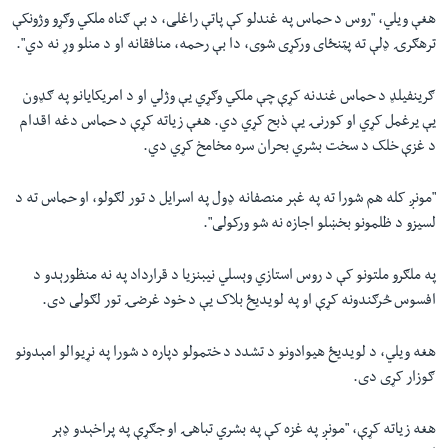
هغې ویلي، "روس د حماس په غندلو کې پاتې راغلی، د بې ګناه ملکي وګړو وژونکې
ترهګرۍ ډلې ته پټنځای ورکړی شوی، دا بې رحمه، منافقانه او د منلو وړ نه دي".
ګرينفيلډ د حماس غندنه کړې چې ملکي وګړي یې وژلي او د امریکايانو په ګډون
یې يرغمل کړي او کورنۍ يې ذبح کړي دي. هغې زياته کړې د حماس دغه اقدام
د غزې خلک د سخت بشري بحران سره مخامخ کړي دي.
"مونږ کله هم شورا ته په غېر منصفانه ډول په اسرايل د تور لګولو، او حماس ته د
لسيزو د ظلمونو بخښلو اجازه نه شو ورکولی".
په ملګرو ملتونو کې د روس استازي وېسلي نیبنزيا د قرارداد په نه منظورېدو د
افسوس څرګندونه کړې او په لویدیځ بلاک یې د خود غرضۍ تور لګولی دی.
هغه ویلي، د لويدیځ هيوادونو د تشدد د ختمولو دپاره د شورا په نړيوالو امېدونو
ګوزار کړی دی.
هغه زياته کړې، "مونږ په غزه کې په بشري تباهۍ او جګړې په پراخېدو ډېر