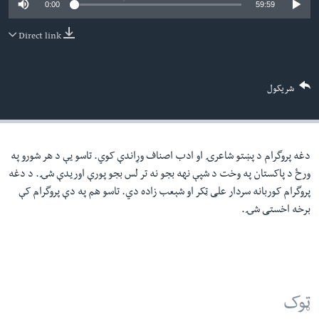
0:00
59:59
لته
اداریه
ه
Direct link
خکې
Learning English
رکزي
ټون
FOLLOW US
شریکول
ه
اوړئ
دغه پروگرام د پښتو شاعرۍ او ادب اصناف وړاندې کوي. تاسو یې د هر شورو په
ژبې
ورځ د پاکستان په وخت د شپې نهه بجو نه تر لس بجو پورې اوریدې شۍ. د دغه
پروگرام کوربانه سردار علی ټکر او شېعب زاده دي. تاسو هم په دې پروگرام کې
برخه اخستی شۍ.
ټوک