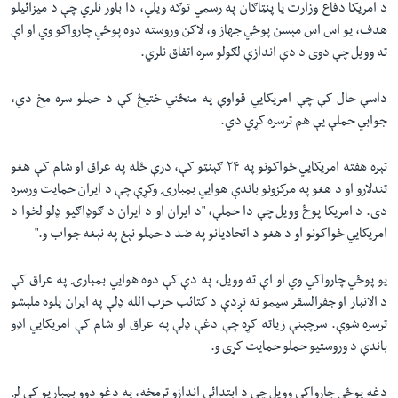
د امریکا دفاع وزارت یا پنټاګان په رسمي توګه ویلي، دا باور نلري چې د میزائیلو
هدف، یو اس اس مېسن پوځي جهاز و، لاکن وروسته دوه پوځي چارواکو وي او اې
ته وویل چې دوی د دې اندازې لګولو سره اتفاق نلري.
داسې حال کې چې امریکایي قواوې په منځني ختیځ کې د حملو سره مخ دي،
جوابي حملې یې هم ترسره کړي دي.
تېره هفته امریکایي ځواکونو په ۲۴ ګېنټو کې، درې ځله په عراق او شام کې هغو
تندلارو او د هغو په مرکزونو باندې هوایي بمبارۍ وکړې چې د ایران حمایت ورسره
دی. د امریکا پوځ وویل چې دا حملې، "د ایران او د ایران د ګوډاګیو ډلو لخوا د
امریکایي ځواکونو او د هغو د اتحادیانو په ضد د حملو نېغ په نېغه جواب و."
یو پوځي چارواکي وي او اې ته وویل، په دې کې دوه هوایي بمبارۍ په عراق کې
د الانبار او جفرالسقر سیمو ته نږدې د کتائب حزب الله ډلې په ایران پلوه ملېشو
ترسره شوې. سرچېنې زیاته کړه چې دغې ډلې په عراق او شام کې امریکایي اډو
باندې د وروستیو حملو حمایت کړی و.
دغه پوځي چارواکي وویل چې د ابتدائي اندازو ترمخه، په دغو دوو بمباریو کې لږ