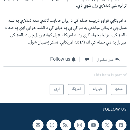
تر لږه شپږ تندلاري وژل شوي دي.
د امریکایي قواوو درېیمه حمله کې د ایران حمایت لاندې هغه تندلاري په نښه
شول چې د روانې میاشتې په سر کې یې په عراق کې د الاسد هوایي اډې په ضد د
بالسټیکي میزاییلو حمله کړې وه. د امریکا سنټرل کمانډ وویل چې د بالسټیکي
میزایل په دې حمله کې اته (۸) تنه امریکایي عسکر زخمیان شول.
شریکول
Follow us
This item is part of
مېډیا
خبرونه
امریکا
نړۍ
FOLLOW US