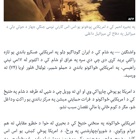
لته
اداریه
ه
خکې
Learning English
رکزي
په بحیره احمر کې د امریکایي پوځونو یو-اس-اس کارني نومی جنګي جهاز د حوثي ډلې د
میزائیل په دفاع کې میزائیل داغلی
ټون
FOLLOW US
ه
اوړئ
واشنګټن —
په شام کې د ایران ګوډاګیو ډلو په امریکایي عسکرو باندې یو تازه
راکټي برید کړی دی چې دې سره په عراق او شام کې د اکټوبر له ۱۷مې نېتې
راهېسي، په امریکایي ځواکونو باندې د حملو شمېر، ټولټال څلور اویا (۷۴) ته
ژبې
ورسېد.
د امریکا یو پوځي چارواکي وي او اې ته وویل چې د شپې له طرفه د شام په ختیځ
کې د امریکایي ځواکونو د فرات حمایتي مېشن په مرکز باندې یو راکټ وداغل
شو، مګر د کوم ځاني یا مالي نقصان سبب نشو.
امریکایي ځواکونه په منځني ختیځ کې د بحیرې له خوا د خطرو مقابلې ته هم
دوام ورکوي. د شورو/چهارشنبې په ورځ، د امریکا پوځي کښتۍ یو اس اس