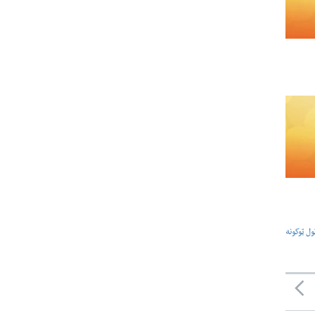
ول ټوکونه