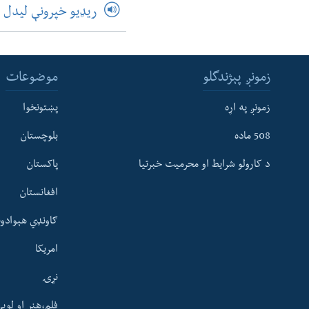
ریډیو خپرونې لیدل
زمونږ پېژندگلو
موضوعات
زمونږ په اړه
پښتونخوا
508 ماده
بلوچستان
د کارولو شرایط او محرمیت خبرتیا
پاکستان
افغانستان
ګاونډي هېوادون
امریکا
نړۍ
فلم،هنر او لوی