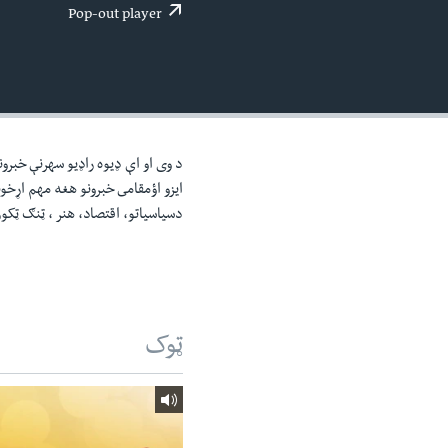
اداریه
لته
Pop-out player
ه
خکې
رکزي
ټون
ه
اوړئ
د وی او اې ډيوه راډيو سهرنې خبرون
ايزو اؤمقامى خبرونو هغه مهم اړخ
دسياسياتو، اقتصاد، هنر ، ټنګ ټکو
ټوک