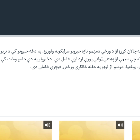
ه چالان کړئ اؤ د ورځې دمهمو تازه خبرونو سرليکونه واورئ. په دغه خبرونو کې د نړيو
ونه چې سيمې اؤ پښتنې ټولنې پورې اړه لري شامل دي. دخبرونو په دې جامع وخت کې
ر، روغتيا، موسم اؤ لوبو په حقله ځانګړې ورځنۍ فيچرې شاملې دي.