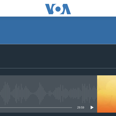
SUBSCRIBE
Apple Podcasts
ګډون
No media source currently available
29:59