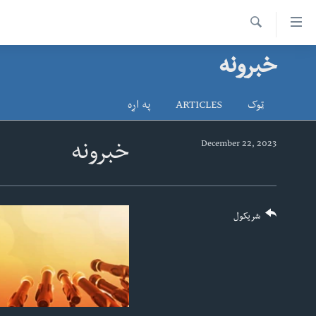
اس
سیدونکی
Search
ینک
خبرونه
کور پاڼه
لته
د سېمې خبرونه
ه
ټوک
ARTICLES
په اړه
ړاندې
پاکستان
پښتونخوا
رکزي
ټاکنې
بلوچستان
December 22, 2023
خبرونه
ُزیاتو
امریکا
ه
اوړئ
نړۍ
لته
افغانستان
شریکول
ه
خکې
داعش او تندروي
رکزي
ټې وي
ټون
ه
دروغ ریښتیا
اوړئ