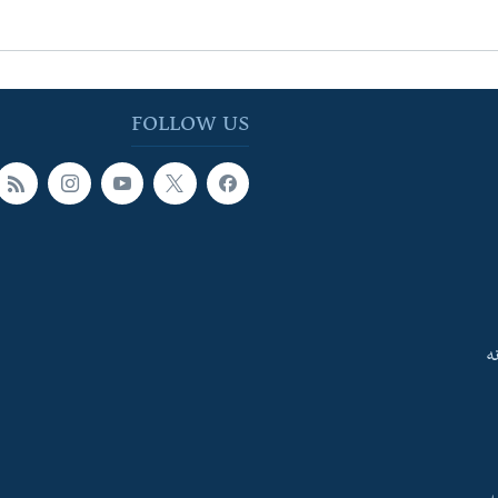
FOLLOW US
ه
ې