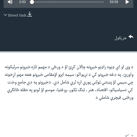
0:00
59:59
لته
اداریه
ه
Direct link
خکې
Learning English
رکزي
ټون
FOLLOW US
شریکول
ه
اوړئ
د وی او اې ډيوه راډيو خبرونه چالان کړئ اؤ د ورځې د مهمو تازه خبرونو سرليکونه
ژبې
واورئ. په دغه خبرونو کې د نړيوالو، سيمه ايزو اؤمقامى خبرونو هغه مهم اړخونه
چې سيمې اؤ پښتنې ټولنې پورې اړه لري شامل دي. دخبرونو په دې جامع وخت
کې دسياسياتو، اقتصاد، هنر ، ټنګ ټکور، روغتيا، موسم اؤ لوبو په حقله ځانګړې
ورځنۍ فيچرې شاملې د