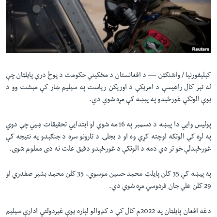
لته
اداریه
ه
خکې
Learning English
رکزي
ټون
FOLLOW US
ه
کېلیفورنیا / واشنګټن —
د افغانستان د مخکیني حکومت د پوځ درې پايلټان چې
اوړئ
له تېر کال راهیسې د امريکې د اوريګن رياست په سيلیم ښار کې مېشت وو د
یوې الوتکې غورځېدو په پېښه کې مړه شوي دي.
ژبې
پولیس وايي دا پېښه د دسمبر په 16مه شوې او ابتدایي تحقیقات ښیي چې دوي
په لړه کې الوتکه اوچته کړې وه او د بجلۍ د تارونو سره د جنګېدو په نتيجه کې
غورځېدلې خو تر دې دمه د الوتکې د غورځېدو دقیق علت نه دی معلوم شوی.
په پيښه کې 35 کلن پايلټ محمد حسین موسوي، 35 کلن محمد بشیر صفدري او
29 کلن علي جان فردوسي مړه شوي دي.
دغه افغان پایلټان په 2022م کال کې د کډوالو لپاره يوې غيردولتي ادارې سيليم