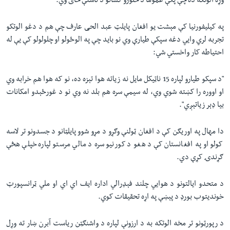
وړه الوتکه ده چې پکې عموما د څلورو کسانو د ناستې ځای وي.
په کيليفورنيا کې مېشت يو افغان پايلټ عبد الحی عارف چې هم د دغو الوتکو
تجربه لري وایي دغه سپکې طيارې وي نو بايد چې په الوځولو او چلولولو کې یې له
احتياطه کار واخستي شي:
"د سپکو طیارو لپاره 15 ناټیکل مایل نه زیاته هوا تېزه ده، نو که هوا هم خرابه وي
او اووره را کښته شوي وي، له سیمې سره هم بلد نه وي نو د غورځېدو امکانات
بیا ډېر زیاتېږي".
دا مهال په اوريګن کې د افغان ټولنې وګړو د مړو شوو پايلټانو د جسدونو تر لاسه
کولو او په افغانستان کې د هغو د کورنیو سره د مالي مرستو لپاره خپلې هڅې
ګړندۍ کړې دي.
د متحدو ایالتونو د هوايي چلند فېډرالي اداره ايف اي اي او ملي ټرانسپورټ
خونديتوب بورډ د پېښې په اړه تحقیقات کوي.
د رپورټونو تر مخه الوتکه به د ارزونې لپاره د واشنګټن رياست آبرن ښار ته وړل