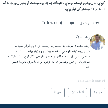
کیږي. د رپورټونو ترمخه لومړي تحقيقات به په يوه مياشت او بشپړ رپورټ به له
12 نه تر 14 مياشتو کې تياريږي.
شریکول
Follow us
راشد خټک
راشد خټک د امریکې په کېلیفورنیا ریاست کې د وي او اې ډیوه د
خبریال په توګه کار کوي. هغه له ورځنیو رپوټونو پرته پر بېلابېلو
سیاسي، ادبي، ټولنیزو او کلتوري موضوعاتو هم ليکل کوي. راشد خټک د
سويډن له اوريبرو پوهنتون نه په جرنلزم کې د ماسټرۍ ‌‌‌‌‌‌ډګري اخستې
ده.
This item is part of
خبرونه
افغانستان
امریکا