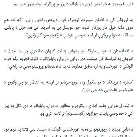
فار ريفيوجيز له خوا جوړ شوي د پايلټانو د روزنیز پروګرام برخه جوړ شوي وو.
په اوريګن کې د افغان سپورټ نيټورک غړی دروېش زاخېل وایي، "که څه هم
دوی دلته خپل کار روزګار کاوه، خو غوښتل یې په امریکا کې هم خپل د پایلټۍ
مسلک ته دوام ورکړي او له خصوصي هوایي شرکتونو سره کار وکړي".
د افغانستان د هوایي ځواک يو پخواني پايلټ کيهان صالحزي چې دا مهال د
امريکې په نبراسکا کې مېشت دی، وایي درېواړو پايلوټانو د کلونو تجربه لرله خو د
الوتکې د غورځېدو په اړه دقيق معلومات به د تحقيقاتو وروستو مخې ته راشي:
"طیاره د ټرېننګ د یو سکول وه، نورو جزیاتو تر اوسه په انتظار یو چې وګورو د
غورځېدو علت یې څه شی دی".
د فېډرل هوايي چلند ادارې ریکارډونو مطابق درېواړو پايلټانو د دې کال په پیل
کې د خصوصي پایلټ جوازونه (لايسنسونه) تر لاسه کړي وو.
د ځایي مېډيا د رپورټونو تر مخه غورځېدلې الوتکه د سيسنا سي 172 په نوم يوه