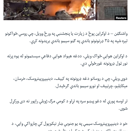
لته
اداریه
ه
خکې
Learning English
رکزي
ټون
واشنګټن – د اوکراین پوځ د زیارت یا پنجشنبې په ورځ وویل، چې روسي ځواکونو
FOLLOW US
ه
تېره شپه په ۳۵ ډرنونونو باندې په ګڼو سیمو باندې بریدونه کړي.
اوړئ
د اوکراین هوايي ځواک ویلي، ددغه هېواد هوايي دفاعي سیستمونو له یوه پرته
نور ټول ډرونونه غورځولي دي.
ژبې
دوی ویلي، چې د روسانو دغه ډرونونه په کیېف، دېنېپروپیتروسک، خرسان،
مېکایلېو، چرنیېف او نورو سیمو باندې ګرځېدل.
تر اوسه پورې له دغو پېښو سره په تړاو د کومې مرګ ژوبلې راپور نه دی ورکړل
شوی.
خو د دینېپروپېتروسک سیمې په یو جنوبي ښار نېکوپول کې چارواکي وايي، د