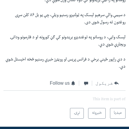
روسانو په راکټي بریدونو کې دوه کسان وژل شوي دي.‌
د سیمې والي سرهېو لېسک په ټولنیزو رسنیو ویلي، چې یو بل ۸۶ کلن سړی
روغتون ته رسول شوی دی.
لېسک وايي، د روسانو په توغندیزو بریدونو کې ګڼ کورونه او د فارمونو ودانۍ
ویجاړې شوې دي.
د دې راپور ځینې برخې د فرانس پریس او رویټرز خبري رسنیو څخه اخېستل شوې
دي.
شریکول
Follow us
This item is part of
مېډیا
خبرونه
نړۍ