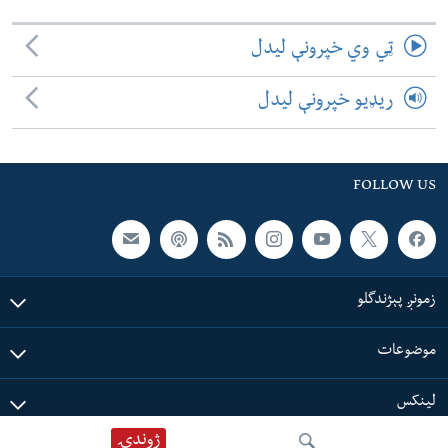
ټي وي خپرونې لیدل
ریډیو خپرونې لیدل
FOLLOW US
زمونږ پېژندگلو
موضوعات
لینکس
ژوندۍ