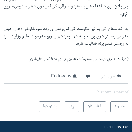
چې پلان لري د افغانستان په هره ولسوالۍ کې لس نوې دیني مدرسې جوړې
کړي.
په افغانستان کې په تېر حکومت کې له پوهنې وزارت سره شاوخوا 1300 دیني
مدرسې رجسټر شوې وې، خو په همدومره شمېر نورو مدرسو د تعلیم وزارت سره
له رجسټر کېدو پرته فعالیت کاوه.
یادونه:- د رپوټ ځینې معلومات له وي او اې اشنا اخیستل شوي.
شریکول
Follow us
This item is part of
خبرونه
افغانستان
نړۍ
پښتونخوا
FOLLOW US