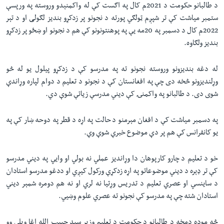
د طالبانو حکومت د 2021م کال په اګست کې له واکمنېدو وروسته په ورپسې
ستمبر میاشت کې تر شپږم ټولګي پورته د نجونو پر زدکړو بندیز لګولی او د تېر
2022م کال د دسمبر په 20مه یې په پوهنتونونو کې هم د نجونو او ښځو پر زدکړو
بندیز ولګاوه.
له دغه بندیزونو وروسته نجونو ته په مدرسو کې د زدکړو پیلول یو له څو
وړلندیزونو څخه دی چې په افغانستان کې د نجونو د تعلیم د دوام لپاره وړاندې
شوی دی. د طالبانو په واکمنۍ کې دیني مدرسې زیاتې شوې دي.
په دسمبر میاشت کې د افغان مېرمنو د حالت په اړه د قطر په دوحه ښار کې په
یو کانفرانس کې هم پر دې موضوع خبرې شوې وې.
خو د تعلیم د چارو کارپوهان دا وړاندیز عملي نه بولي او وايي په دیني مدرسو
کې تر ډېره د دیني موضوعاتو په اړه زدکړې ورکول کیږي او ددغو مدرسو استادان
د ساینسي او عصري تعلیم د تدریس وړتیا نه لري او نه هم دومره شمېر دیني
استادان شته چې په مدرسو کې نجونو ته عصري علوم وښیي.
څه موده دمخه د طالبانو د حکومت د تعلیم وزیر سید حبیب الله اغا ویلي وو