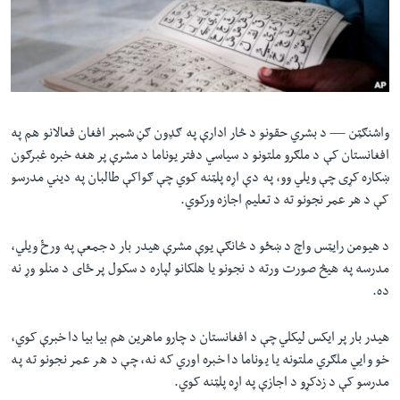
لته
اداریه
ه
خکې
Learning English
رکزي
ټون
FOLLOW US
ه
واشنګټن —
د بشري حقونو د څار ادارې په ګډون ګڼ شمېر افغان فعالانو هم په
اوړئ
افغانستان کې د ملګرو ملتونو د سیاسي دفتر یوناما د مشرې پر هغه خبره غبرګون
ښکاره کړی چې ویلي وو، په دې اړه پلټنه کوي چې ګواکې طالبان په دیني مدرسو
ژبې
کې د هر عمر نجونو ته د تعلیم اجازه ورکوي.
د هیومن رایټس واچ د ښځو د څانګې یوې مشرې هیدر بار د جمعې په ورځ ویلي،
مدرسه په هیڅ صورت ورته د نجونو یا هلکانو لپاره د سکول پر ځای د منلو وړ نه
ده.
هیدر بار پر ایکس لیکلي چې د افغانستان د چارو ماهرین هم بیا بیا دا خبرې کوي،
خو وایي ملګري ملتونه یا یوناما دا خبره اوري که نه، چې د هر عمر نجونو ته په
مدرسو کې د زدکړو د اجازې په اړه پلټنه کوي.