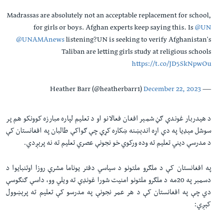
Madrassas are absolutely not an acceptable replacement for school,
for girls or boys. Afghan experts keep saying this. Is ⁦
@UN
@UNAMAnews
⁩ listening?UN is seeking to verify Afghanistan's
Taliban are letting girls study at religious schools
https://t.co/JD5SkNpwOu
December 22, 2023
— Heather Barr (@heatherbarr1)
د هیدربار غوندې ګڼ شمېر افغان فعالانو او د تعلیم لپاره مبارزه کوونکو هم پر
سوشل مېډیا په دې اړه اندېښنه ښکاره کړې چې ګواکې طالبان په افغانستان کې
د مدرسې دیني تعلیم ته وده ورکوي‌ خو نجونې عصري تعلیم ته نه پرېږدي.
په افغانستان کې د ملګرو ملتونو د سیاسي دفتر یوناما مشرې روزا اوتنبایوا د
دسمبر په 20مه د ملګرو ملتونو امنیت شورا غونډې ته ویلي وو، داسې ګنګوسې
دي چې په افغانستان کې د هر عمر نجونې په مدرسو کې تعلیم ته پرېښوول
کېږي: