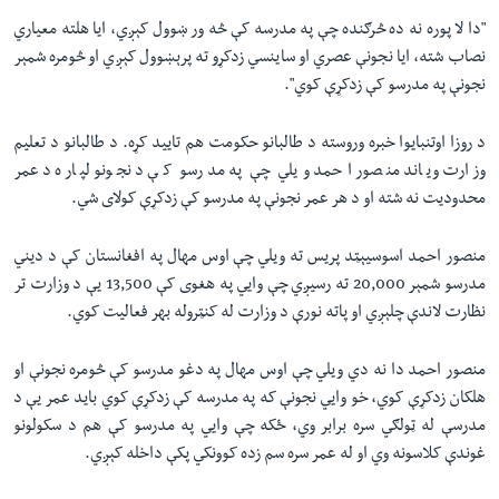
"دا لا پوره نه ده څرګنده چې په مدرسه کې څه ور ښوول کېږي، ایا هلته معیاري
نصاب شته، ایا نجونې عصري او ساینسي زدکړو ته پرېښوول کېږي او څومره شمېر
نجونې په مدرسو کې زدکړې کوي".
د روزا اوتنبایوا خبره وروسته د طالبانو حکومت هم تایید کړه. د طالبانو د تعلیم
وزارت ویاند منصور احمد ویلي چې په مدرسو کې د نجونو لپاره د عمر
محدودیت نه شته او د هر عمر نجونې په مدرسو کې زدکړې کولای شي.
منصور احمد اسوسیېټد پریس ته ویلي چې اوس مهال په افغانستان کې د دیني
مدرسو شمېر 20,000 ته رسیږي چې وایي په هغوی کې 13,500 یې د وزارت تر
نظارت لاندې چلېږي او پاته نورې د وزارت له کنټروله بهر فعالیت کوي.
منصور احمد دا نه دي ویلي چې اوس مهال په دغو مدرسو کې څومره نجونې او
هلکان زدکړې کوي، خو وایي نجونې که په مدرسه کې زدکړې کوي باید عمر یې د
مدرسې له ټولګي سره برابر وي، ځکه چې وایي په مدرسو کې هم د سکولونو
غوندې کلاسونه وي او له عمر سره سم زده کوونکي‌ پکې داخله کېږي.