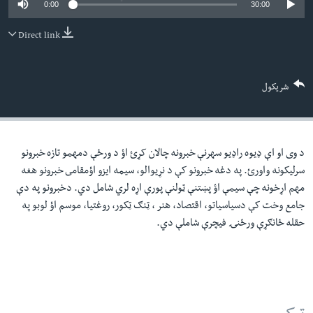
0:00
30:00
لته
اداریه
ه
Direct link
خکې
Learning English
رکزي
ټون
FOLLOW US
شریکول
ه
اوړئ
د وی او اې ډيوه راډيو سهرنې خبرونه چالان کړئ اؤ د ورځې دمهمو تازه خبرونو
ژبې
سرليکونه واورئ. په دغه خبرونو کې د نړيوالو، سيمه ايزو اؤمقامى خبرونو هغه
مهم اړخونه چې سيمې اؤ پښتنې ټولنې پورې اړه لري شامل دي. دخبرونو په دې
جامع وخت کې دسياسياتو، اقتصاد، هنر ، ټنګ ټکور، روغتيا، موسم اؤ لوبو په
حقله ځانګړې ورځنۍ فيچرې شاملې دي.