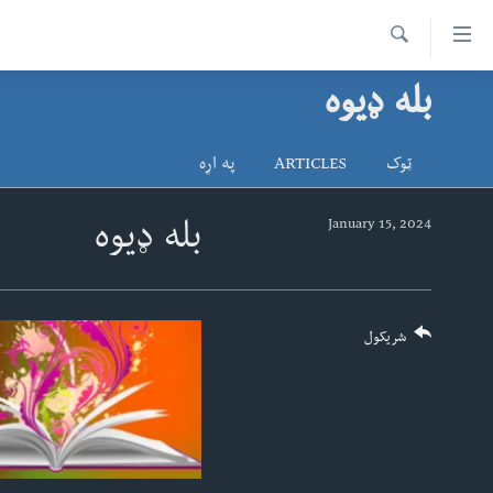
اس
سیدونکی
Search
ینک
بله ډیوه
کور پاڼه
لته
د سېمې خبرونه
ه
ټوک
ARTICLES
په اړه
ړاندې
پاکستان
پښتونخوا
رکزي
ټاکنې
بلوچستان
January 15, 2024
بله ډیوه
ُزیاتو
امریکا
ه
اوړئ
نړۍ
لته
افغانستان
شریکول
ه
خکې
داعش او تندروي
رکزي
ټې وي
ټون
ه
دروغ ریښتیا
اوړئ