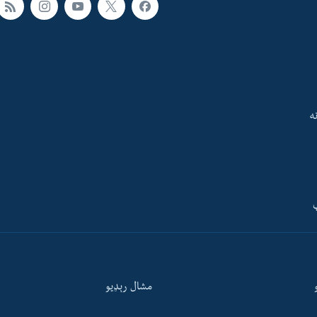
ه
ې
مشال رېډيو