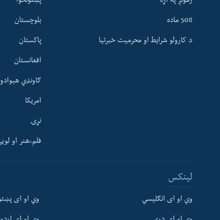
زمونږ په اړه
پښتونخوا
508 ماده
بلوچستان
د کارولو شرایط او محرمیت خبرتیا
پاکستان
افغانستان
ګاونډي هېوادون
امریکا
نړۍ
فلم،هنر او لوی
Learning English
لینکس
FOLLOW US
وي او ای انګلیسي
وي او ای پښتو