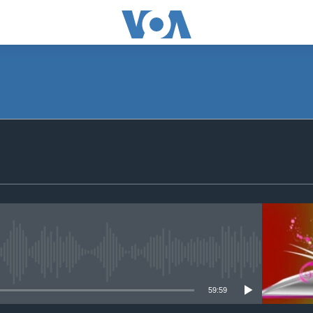
SUBSCRIBE
Apple Podcasts
ګډون
No media source currently available
59:59