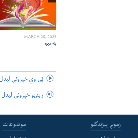
MARCH 28, 2025
بله ډیوه
ټي وي خپرونې لیدل
ریډیو خپرونې لیدل
زمونږ پېژندگلو
موضوعات