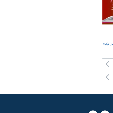
ول ټوکونه