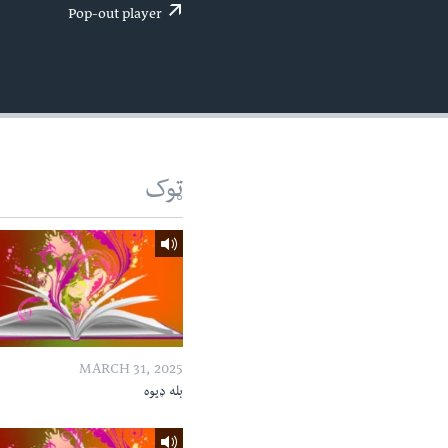
اداریه
لته
Pop-out player
ه
خکې
رکزي
ټون
ه
اوړئ
ټوک
MARCH 31, 2025
بله ډیوه