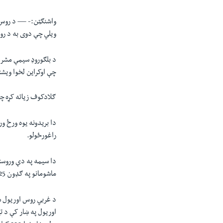
واشنګټن:- —
د روس 
ویلي چې دوی به د روس
د بلګوروډ سیمې مشر 
چې اوکراین لخوا ویش
ګلادکوف زیاته کړه چې
راغورځولو.
دا سیمه په دې وروستیو
ماشومانو په ګډون 25 ملکي کسان ووژل شول.
د غربي روس اوریول سی
اوریول په ښار کې د تی