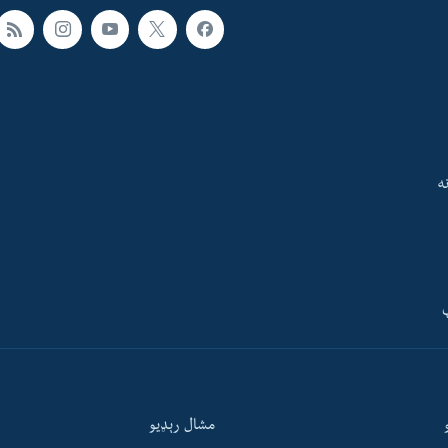
ه
ې
مشال رېډيو