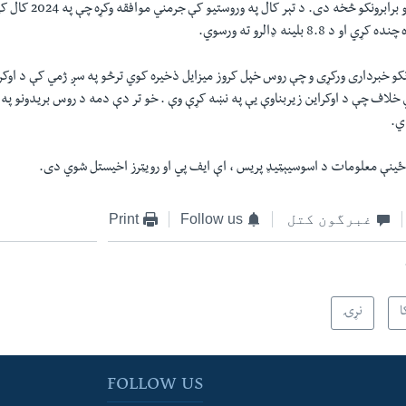
مالي مرستو یو له سترو برابرونک
 8.8 بلینه ډالرو ته ورسوي.
ونکو خبرداری ورکړی و چې روس خپل کروز میزایل ذخیره کوي ترڅو په سږ ژمي کې د او
 خلاف چې د اوکراین زیربناوې یې په نښه کړې وې . خو تر دې دمه د روس بریدونو په
ي.
ځینې معلومات د اسوسیېټیډ پریس ، اې ایف پي او رویټرز اخیستل شوي دی.
غبرگون کتل
Follow us
Print
ا
نړۍ
FOLLOW US