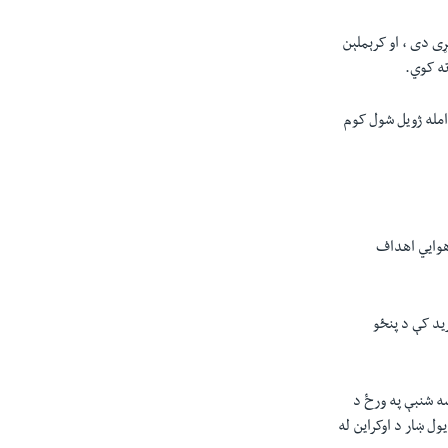
ړی دی ، او کرېملېن
ته کوي.
امله ژویل شول کوم
نه یوه ورځ وروسته له هغې وشول چې د روس هوايي دفاعي ځواکونو د بیلګورود په شاوخوا کې 10 هوايي اهداف
رید کې د پنځو
سه شنبې په ورځ د
ول ښار د اوکراین له