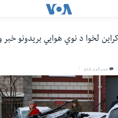
راين لخوا د نوي هوايي بريدونو خبر 
غبرگون کتل