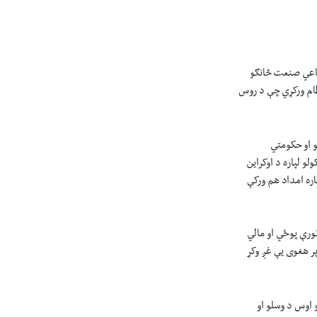
دفاعي صنعت څانګو
نظام ورکړي چې د روس
و او حکومتي
لو لپاره د اوکراین
کج چې د اوکراین لپاره امداد هم ورکې
نورې پوځي او مالي
پر هغوی یې غږ وکړ
 اوس د وسلو او