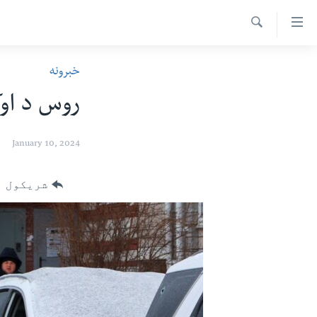
اس
سیدونکی
Search
ینک
کور پاڼه
خبرونه
لته
د سېمې خبرونه
ه
روس د اوک
ړاندې
پاکستان
پښتونخوا
رکزي
ټاکنې
بلوچستان
January 10, 2024
ُزیاتو
امریکا
ه
شریکول
اوړئ
نړۍ
لته
افغانستان
ه
خکې
داعش او تندروي
رکزي
ټې وي
ټون
ه
دروغ ریښتیا
اوړئ