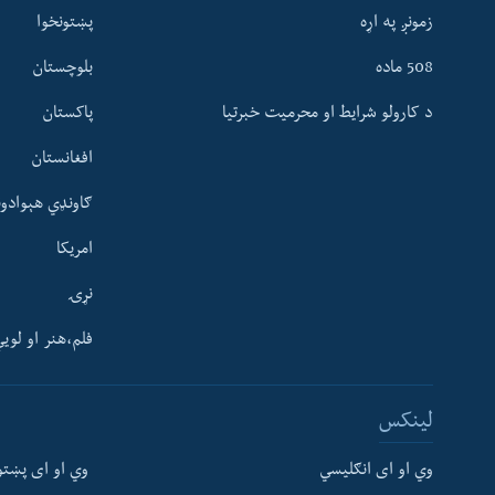
زمونږ په اړه
پښتونخوا
508 ماده
بلوچستان
د کارولو شرایط او محرمیت خبرتیا
پاکستان
افغانستان
ګاونډي هېوادون
امریکا
نړۍ
فلم،هنر او لوی
Learning English
لینکس
FOLLOW US
وي او ای انګلیسي
وي او ای پښتو