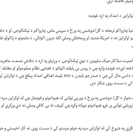
کراین د امداد په اړه غونډه
تیا چارواکو ترمخه د ګل/دوشنبې په ورځ د سپینې ماڼۍ چارواکو د ټېکنالوجۍ او د 
و اوکراین ته د امریکا جدید او پرمختللي وسلې لکه ډرون الوتکې، د ماینونو د پاکولو 
.
امنیت سلاکار جیک سلیوېن د نوي ټېکنالوجۍ د وړتیاو په اړه د دفاعي صنعت ماهرین
ته اوږده غونډه وکړه چې د روس بې پایلټه الوتکو د فضایی نظام معلومولو او مقابله کو
وړتیاوې زیاتې کړي. په داسې حال کې چې د صدر جو بایډن د 100 بلینه اضافی امداد پې
 کې د سست روۍ ښکار دی.
 شولز د ګل/ دوشنبې په ورځ د یورپي ټولنې له هېوادونو وغوښتل چې له اوکراین سره 
وپايي ټولنې پر غړو هېوادونو نیوکه وکړه چې کییف ته یې کافي وسلې نه دي ورکړي او 
ړې په شروع کې له اوکراین سره په خپلو مرستو کې د سست روۍ نه کار اخیستې و خو