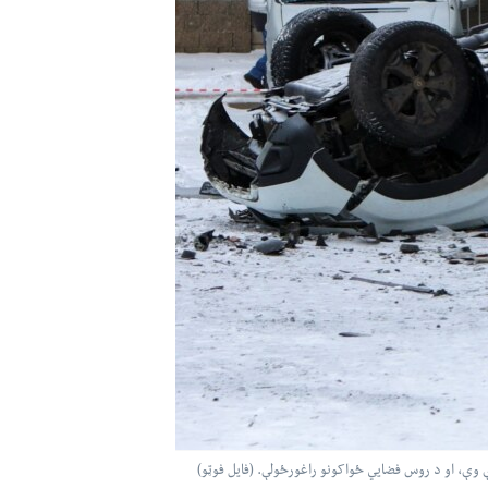
وې، او د روس فضایي ځواکونو راغورځولې. (فایل فوټو)