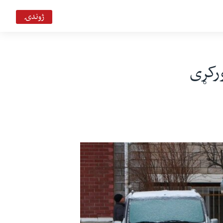
ژوندۍ
هېلو وي او اې ډیوه ریډیو
Deewa
ورکړی
هېلو وي او اې په ټي وي
VOA Deewa TV