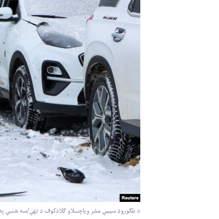
اداریه
لته
ه
خکې
رکزي
ټون
ه
اوړئ
د بلګوروډ سیمې مشر ویاچسلاو ګلادکوف د نهې/سه شنبې په و