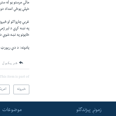
خپلې پوځي امداد دوه چنده کړي او د
غربي چارواکو او څېر
په نښه کړي د تېر ژمي
ځایونو په نښه شوي د
یادونه: د دې رپورټ 
شریکول
This item is part of
خبرونه
امریک
زمونږ پېژندگلو
موضوعات