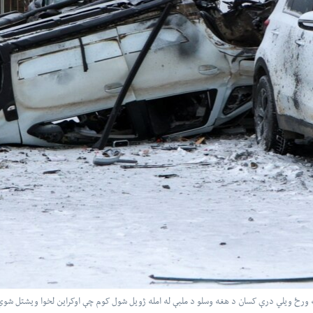
رځ ویلي درې کسان د هغه وسلو د ملبې له امله ژویل شول کوم چې اوکراین لخوا ویشتل شوې 