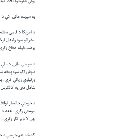
پولې شاوخوا 220 کیلومیټر فاصله لري.
په سپینه ماڼۍ کې د او
د امریکا د قامی سلام
مشرانو سره ولیدل ترڅ
پرضد خپله دفاع وکړي
د سپینې ماڼۍ د ملي 
دچارواکو سره پنځه ساع
شامل دی په کانګرس
د جرمني چانسلر اولاف
مرستې وکړي. هغه د ار
چې لا ډېر کار وکړي.
که څه هم جرمني د جګ