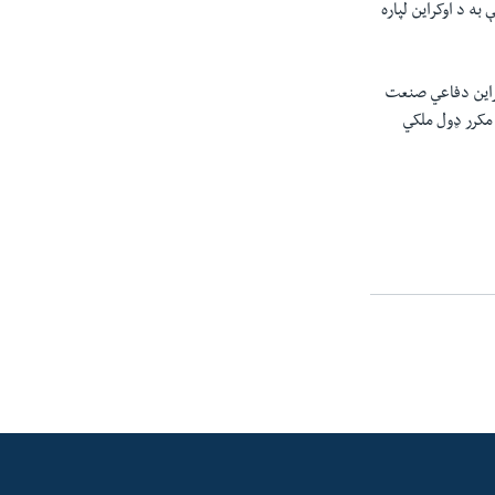
و څخه دی. د تېر کال په وروستیو کې جرمني موافقه وکړه چې په 2024 کال کې به د اوکراین لپاره
کراین دفاعي صنعت
 مکرر ډول ملکي