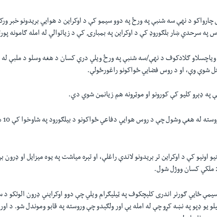
چارواکو د نهې سه شنبې په ورځ په دوو سیمو کې د اوکراین د هوايي بریدونو خبر ورک
 په سرحدي ښار بلګوروډ کې د اوکراین په بمبارۍ کې د زیاتوالي له امله ګامونه پور
ویاچسلاو ګلادکوف د نهې/سه شنبې په ورځ ویلي درې کسان د هغه وسلو د ملبې له 
تل شوې وې، او د روس فضایي ځواکونو راغورځولې.
 په ډېرو کلیو کې کورونو او موټرونه هم زیانمن شوي دي.
دا بریدو
 اونیو کې د اوکراین تر بریدونو لاندې راغلې، او تېره میاشت په یوه میزایل او ډرون ب
مې ځایي ګورنر اندری کلېچکوف په ټیلیګرام ویلي چې دوو اوکرایني ډرون الوتکو د 
لو یو ډپو په نښه کړو چې له امله یې اور ولګېدو چې وروسته په قابو وموندل شو. د اوری