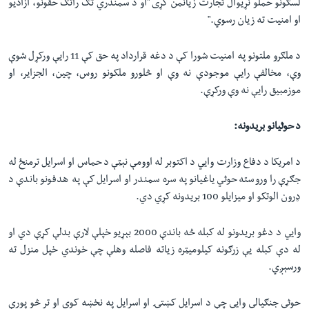
لسګونو حملو نړیوال تجارت زیانمن کړی "او د سمندري تګ راتګ حقونو، آزادیو
او امنیت ته زیان رسوي."
د ملګرو ملتونو په امنیت شورا کې د دغه قرارداد په حق کې 11 رایې ورکړل شوې
وې، مخالفې رایې موجودې نه وې او څلورو ملکونو روس، چین، الجزایر، او
موزمبیق رایې نه وې ورکړې.
د حوثیانو بریدونه:
د امریکا د دفاع وزارت وايي د اکتوبر له اوومې نېټې د حماس او اسرایل ترمنځ له
جګړې را وروسته حوثي یاغیانو په سره سمندر او اسرایل کې په هدفونو باندې د
ډرون الوتکو او میزایلو 100 بریدونه کړي دي.
وایي د دغو بریدونو له کبله څه باندې 2000 بېړیو خپلې لارې بدلې کړې دي او
له دې کبله یې زرګونه کیلومیټره زیاته فاصله وهلې چې خوندي خپل منزل ته
ورسېږي.
حوثي جنګیالي وايي چې د اسرایل کښتۍ او اسرایل په نخښه کوي او تر څو پورې