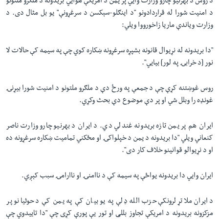
د روس د بهرنیو چارو وزارت وایي پر یمن د امریکې هوایي بریدونه د ملګرو ملتونو
د امنیت شورا له قراردادونو "د اینګلو-سېکسن د سرغړونې" یو بل مثال دی. د
وزارت ویاندې ماریا زاخورووا ویلي:
"دا بریدونه له نړیوال قانونه بشپړه سرغړونه ښکاره کوي چې په سیمه کې حالات لا
نور [د خرابۍ په لور] بیایي".
روس غوښتنه کړې چې د جمعې په ورځ دې د ملګرو ملتونو د امنیت شورا بیړنۍ
غونډه را وبلل شي او پر دې موضوع دې بحث وکړي.
ایران هم پر یمن تازه بریدونه غندلي دي. د ایران د بهرنیو چارو وزارت ناصر
کنعاني ویلي "دا بریدونه د یمن د خپلواکۍ او مځکني تمامیت ښکاره سرغړونه ده
او د نړیوالو قوانینو خلاف کار دی".
ایران وایي دا بریدونه یواځې په سیمه کې د ناامنۍ او ناارامۍ سبب کېږي.
د ایران ملاتړ لرونکې حزب الله ډلې په یو بیان کې په یمن کې د حوثیانو پر
مزکزونه بریدونه د امریکې تجاوز بللی او تور یې پورې کړی چې "دا تاییدوي چې