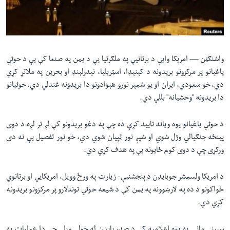
لته
اداریه
ه
خکې
Learning English
رکزي
ټون
واشنګټن —
امریکا وایي د برتانیې په ملګرتیا یې د یمن په صنعا کې یې د حوثي
FOLLOW US
ه
یاغیانو پر مرکزونو بریدونه د کېنېډا،‌ اسټرېلیا، نیدرلېنډ او بحرین په ملاتړ کړي
اوړئ
دي، خو سعودي، ایران او یو شمېر نورو هېوادونو دا بریدونه غندلي دي. حوثیانو
دا بریدونه "وحشیانه" بللي دي.
ژبې
د حوثي یاغیانو یوه ویاند تایید کړې ده چې په دغو بریدونو کې لږ تر لږه د دوی
پینځه جنګیالي وژل شوي او شپږ نور ټپیان شوي دي، خو نور تفصیل یې نه دی
ورکړی چې د دوی کوم ځایونه یې په هدف کړي دي.
د امریکا ولسمشر جوبایډن د پنجشنبې- زیارت په ورځ وویل، امریکايي او برتانوي
ځواکونو د ده په لارښوونه په یمن کې د شیعه حوثي‌ توندلارو پر مرکزونو بریدونه
کړي دي.