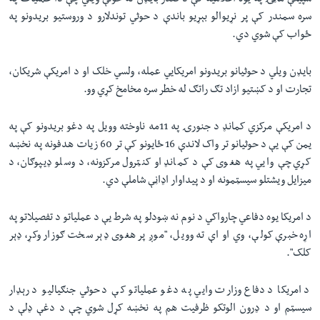
سپینې ماڼۍ په یوه اعلامیه کې د صدر بایډن له خولې ویلي چې دا عملیات په
سره سمندر کې پر نړیوالو بېړیو باندې د حوثي توندلارو د وروستیو بریدونو په
ځواب کې شوي دي.
بایډن ویلي د حوثيانو بریدونو امریکايي عمله، ولسي خلک او د امریکې شریکان،
تجارت او د کښتیو ازاد تګ راتګ له خطر سره مخامخ کړي وو.
د امریکې مرکزي کمانډ د جنورۍ په 11مه ناوخته وویل په دغو بریدونو کې په
یمن کې یې د حوثيانو تر واک لاندې 16 ځایونو کې تر 60 زیات هدفونه په نخښه
کړي چې وایي په هغوی کې د کمانډ او کنټرول مرکزونه، د وسلو ډیپوګان، د
میزایل ویشتلو سیسټمونه او د پیداوار اډاڼې شاملې دي.
د امریکا یوه دفاعي چارواکي د نوم نه ښودلو په شرط یې د عملیاتو د تفصیلاتو په
اړه خبرې کولې، وي او اې ته وویل، "موږ پر هغوی ډېر سخت ګوزار وکړ، ډېر
کلک".
د امریکا د دفاع وزارت وايي په دغو عملیاتو کې د حوثي‌ جنګیالیو د رېډار
سیسټم او د ډرون الوتکو ظرفیت هم په نخښه کړل شوي چې د دغې ډلې د