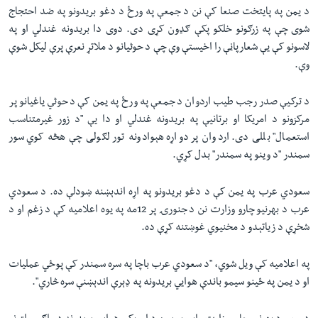
د یمن په پایتخت صنعا کې نن د جمعې په ورځ د دغو بریدونو په ضد احتجاج
شوی چې په زرګونو خلکو پکې ګډون کړی دی. دوی دا بریدونه غندلي او په
لاسونو کې یې شعارپاڼې را اخیستې وې چې د حوثیانو د ملاتړ نعرې پرې لیکل شوې
وې.
د ترکیې صدر رجب طیب اردوان د جمعې په ورځ په یمن کې د حوثي یاغیانو پر
مرکزونو د امریکا او برتانیې په بریدونه غندلي او دا یې "د زور غیرمتناسب
استعمال" بللی دی. اردوان پر دواړه هېوادونه تور لګولی چې هڅه کوي سور
سمندر "د وینو په سمندر" بدل کړي.
سعودي عرب په یمن کې د دغو بریدونو په اړه اندېښنه ښودلې ده. د سعودي
عرب د بهرنیو چارو وزارت نن د جنورۍ پر 12مه په یوه اعلامیه کې د زغم او د
شخړې د زیاتېدو د مخنیوي غوښتنه کړې ده.
په اعلامیه کې ویل شوي، "د سعودي عرب باچا په سره سمندر کې پوځي عملیات
او د یمن په ځینو سیمو باندې هوايي بریدونه په ډېرې اندېښنې سره څاري".