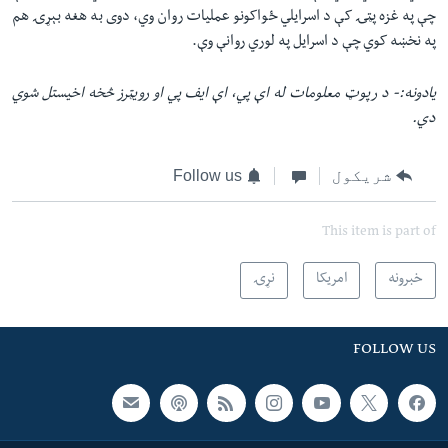
چې په غزه پټۍ کې د اسرایلي ځواکونو عملیات روان وي، دوی به هغه بېړۍ هم
په نخښه کوي چې د اسرایل په لوري روانې وې.
یادونه:- د رپوټ معلومات له اې پي، اې ایف پي او رویټرز څخه اخیستل شوي
دي.
شریکول
Follow us
This item is part of
خبرونه
امریکا
نړۍ
FOLLOW US