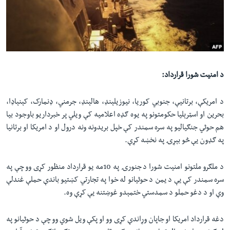
د امنیت شورا قرارداد:
د امریکې، برتانیې، جنوبي کوریا، نیوزیلېنډ، هالېنډ، جرمني، ډنمارک، کېنېاډا،
بحرین او اسټرېلیا حکومتونو په یوه ګډه اعلامیه کې ویلي پر خبرداریو باوجود بیا
هم حوثي جنګیالیو په سره سمندر کې خپل بریدونه ونه درول او د امریکا او برتانیا
په ګډون یې څو بېړۍ په نخښه کړې.
د ملګرو ملتونو امنیت شورا د جنورۍ په 10مه یو قرارداد منظور کړی وو چې په
سره سمندر کې یې د یمن د حوثیانو له خوا په تجارتي کښتیو باندې حملې غندلې
وې او د دغو حملو د سمدستي ختمېدو غوښتنه یې کړې وه.
دغه قرارداد امریکا او جاپان وړاندې کړی وو او پکې ویل شوي وو چې د حوثیانو په