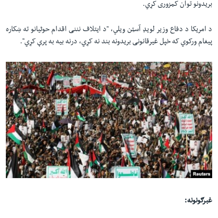
بریدونو توان کمزوری کړي.
د امریکا د دفاع وزیر لویډ آسټن ویلي، "د ایتلاف نننی اقدام حوثیانو ته ښکاره
پیغام ورکوي که خپل غیرقانونی بریدونه بند نه کړي، درنه بیه به پرې کړي".
غبرګونونه: