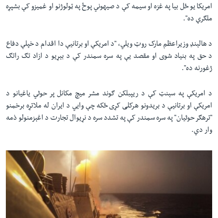
امریکا یو ځل بیا په غزه او سیمه کې د صیهوني پوځ په ټولوژنو او غمیزو کې بشپړه
ملګرې ده".
د هالېنډ وزیراعظم مارک روټ ویلي، "د امریکې او برتانیې دا اقدام د خپلې دفاع
د حق په بنیاد شوی او مقصد یې په سره سمندر کې د بېړیو د ازاد تګ راتګ
ژغورنه ده".
د امریکې په سېنټ کې د ریپبلکن ګوند مشر میچ مکانل پر حوثي یاغیانو د
امریکې او برتانیې د بریدونو هرکلی کړی ځکه چې وایي د ایران له ملاتړه برخمنو
"ترهګر حوثیان" په سره سمندر کې په تشدد سره د نړیوال تجارت د اغېزمنولو ذمه
وار دي.