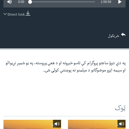
0:00
1:59:59
لته
اداریه
ه
Direct link
خکې
Learning English
رکزي
ټون
FOLLOW US
شریکول
ه
اوړئ
په دې دوؤ ساعتو پروگرام کې تاسو خبرونه او د هغې وروسته، په یو شمېر نړیوالو
ژبې
او سیمه ایزو موضوگانو د میلمنو نه پوښتنې کولی شۍ.
ټوک