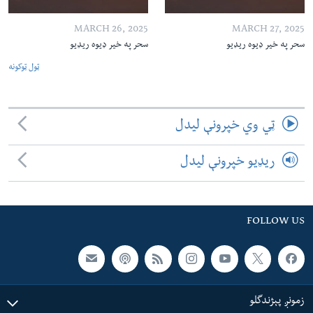
MARCH 26, 2025
MARCH 27, 2025
سحر په خیر ډیوه ریډیو
سحر په خیر ډیوه ریډیو
ټول ټوکونه
ټي وي خپرونې لیدل
ریډیو خپرونې لیدل
FOLLOW US
زمونږ پېژندگلو