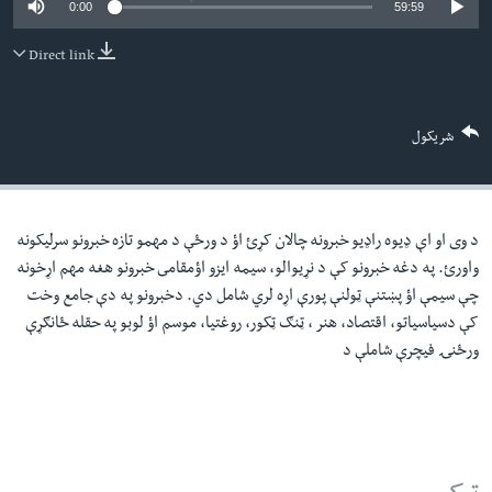
0:00
59:59
لته
اداریه
ه
Direct link
خکې
Learning English
رکزي
ټون
FOLLOW US
شریکول
ه
اوړئ
د وی او اې ډيوه راډيو خبرونه چالان کړئ اؤ د ورځې د مهمو تازه خبرونو سرليکونه
ژبې
واورئ. په دغه خبرونو کې د نړيوالو، سيمه ايزو اؤمقامى خبرونو هغه مهم اړخونه
چې سيمې اؤ پښتنې ټولنې پورې اړه لري شامل دي. دخبرونو په دې جامع وخت
کې دسياسياتو، اقتصاد، هنر ، ټنګ ټکور، روغتيا، موسم اؤ لوبو په حقله ځانګړې
ورځنۍ فيچرې شاملې د