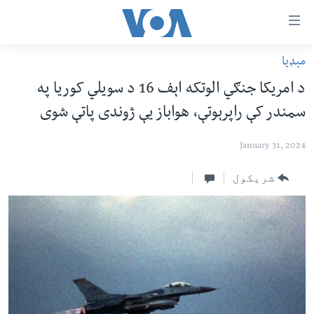
اس
سیدونکی
ینک
مېډیا
کور پاڼه
لته
د امريکا جنګي الوتکه اېف 16 د سويلي کوريا په
ه
د سېمې خبرونه
سمندر کې راپرېوتې، هواباز يې ژوندی پاتې شوی
ړاندې
پاکستان
پښتونخوا
رکزي
January 31, 2024
ُزیاتو
ټاکنې
بلوچستان
ه
امریکا
شریکول
اوړئ
نړۍ
لته
ه
افغانستان
خکې
داعش او تندروي
رکزي
ټون
ټې وي
ه
دروغ ریښتیا
اوړئ