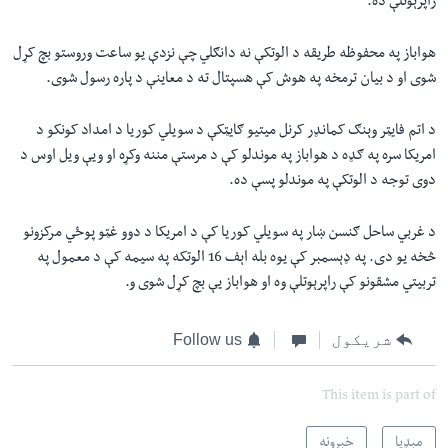
راپرېوتلې ده.
هواباز په محفوظه طريقه د الوتکې نه دانګلي چې نزدې يو ساعت وروستو بچ کړل
شوی او د بيان ترمخه په هوش کې هسپتال ته د معاينې د پاره رسول شوی.
د اتم فايټر وېنګ کمانډر کرنل ميتيو ګايټکې د سويلي کوريا د امداد کونکو د
امريکا سره په ګډه د هواباز په موندلو کې د مرستې مننه وکړه او ويې ويل اوس د
دوی توجه د الوتکې په موندلو پسې ده.
د غربي ساحل ګنسن ښار په سويلي کوريا کې د امريکا د دوو غټو پوځي مرکزونو
څخه يو دی. په ډېسمبر کې يوه بله اېف 16 الوتکه په سيمه کې د معمول په
تربيتي مشقونو کې راپرېوتلې وه او هواباز يې بچ کړل شوی و.
شریکول
Follow us
This item is part of
مېډیا
خبرونه