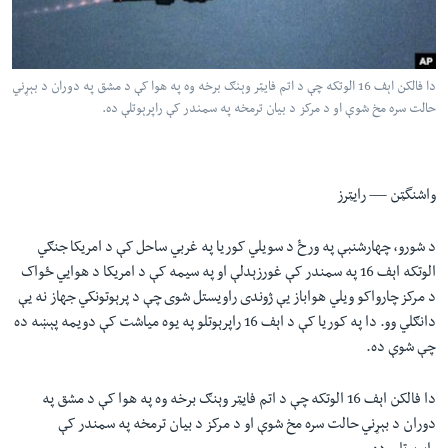
لته
اداریه
ه
خکې
Learning English
رکزي
دا فالکن اېف 16 الوتکه چې د اتم فايټر وېنګ برخه وه په هوا کې د مشق په دوران د بېړني
حالت سره مخ شوې او د مرکز د بيان ترمخه په سمندر کې راپرېوتلې ده.
ټون
FOLLOW US
ه
اوړئ
واشنگټن —
رايټرز
ژبې
د شورو، چهارشنبې په ورځ د سويلي کوريا په غربي ساحل کې د امريکا جنګي
الوتکه اېف 16 په سمندر کې غورزېدلې او په سيمه کې د امريکا د هوايي ځواک
د مرکز چارواکو ويلي هواباز يې ژوندی راويستل شوی چې د پرېوتونکي جهاز نه يې
دانګلي وو. دا په کوريا کې د اېف 16 راپرېوتلو په يوه مياشت کې دويمه پېښه ده
چې شوې ده.
دا فالکن اېف 16 الوتکه چې د اتم فايټر وېنګ برخه وه په هوا کې د مشق په
دوران د بېړني حالت سره مخ شوې او د مرکز د بيان ترمخه په سمندر کې