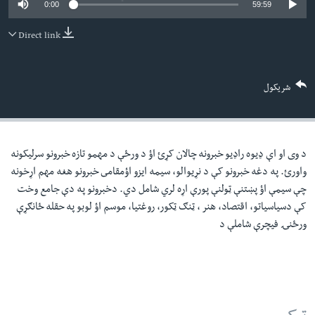
0:00
59:59
لته
اداریه
ه
Direct link
خکې
Learning English
رکزي
ټون
FOLLOW US
شریکول
ه
اوړئ
د وی او اې ډيوه راډيو خبرونه چالان کړئ اؤ د ورځې د مهمو تازه خبرونو سرليکونه
ژبې
واورئ. په دغه خبرونو کې د نړيوالو، سيمه ايزو اؤمقامى خبرونو هغه مهم اړخونه
چې سيمې اؤ پښتنې ټولنې پورې اړه لري شامل دي. دخبرونو په دې جامع وخت
کې دسياسياتو، اقتصاد، هنر ، ټنګ ټکور، روغتيا، موسم اؤ لوبو په حقله ځانګړې
ورځنۍ فيچرې شاملې د