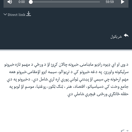
0:00
59:59
لته
اداریه
ه
Direct link
خکې
Learning English
رکزي
ټون
FOLLOW US
شریکول
ه
اوړئ
د وی او اې ډيوه راډيو ماښامنۍ خبرونه چالان کړئ اؤ د ورځې د مهمو تازه خبرونو
ژبې
سرليکونه واورئ. په دغه خبرونو کې د نړيوالو، سيمه ايزو اؤمقامى خبرونو هغه
مهم اړخونه چې سيمې اؤ پښتنې ټولنې پورې اړه لري شامل دي. دخبرونو په دې
جامع وخت کې دسياسياتو، اقتصاد، هنر ، ټنګ ټکور، روغتيا، موسم اؤ لوبو په
حقله ځانګړې ورځنۍ فيچرې شاملې دي