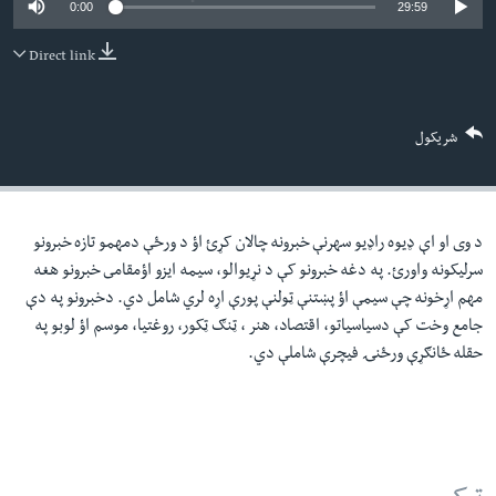
0:00
29:59
لته
اداریه
ه
Direct link
خکې
Learning English
رکزي
ټون
FOLLOW US
شریکول
ه
اوړئ
د وی او اې ډيوه راډيو سهرنې خبرونه چالان کړئ اؤ د ورځې دمهمو تازه خبرونو
ژبې
سرليکونه واورئ. په دغه خبرونو کې د نړيوالو، سيمه ايزو اؤمقامى خبرونو هغه
مهم اړخونه چې سيمې اؤ پښتنې ټولنې پورې اړه لري شامل دي. دخبرونو په دې
جامع وخت کې دسياسياتو، اقتصاد، هنر ، ټنګ ټکور، روغتيا، موسم اؤ لوبو په
حقله ځانګړې ورځنۍ فيچرې شاملې دي.