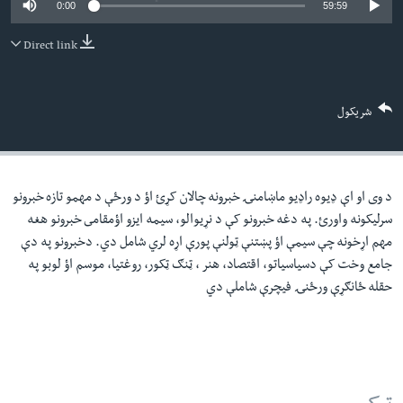
0:00
59:59
لته
اداریه
ه
Direct link
خکې
Learning English
رکزي
ټون
FOLLOW US
شریکول
ه
اوړئ
د وی او اې ډيوه راډيو ماښامنۍ خبرونه چالان کړئ اؤ د ورځې د مهمو تازه خبرونو
ژبې
سرليکونه واورئ. په دغه خبرونو کې د نړيوالو، سيمه ايزو اؤمقامى خبرونو هغه
مهم اړخونه چې سيمې اؤ پښتنې ټولنې پورې اړه لري شامل دي. دخبرونو په دې
جامع وخت کې دسياسياتو، اقتصاد، هنر ، ټنګ ټکور، روغتيا، موسم اؤ لوبو په
حقله ځانګړې ورځنۍ فيچرې شاملې دي