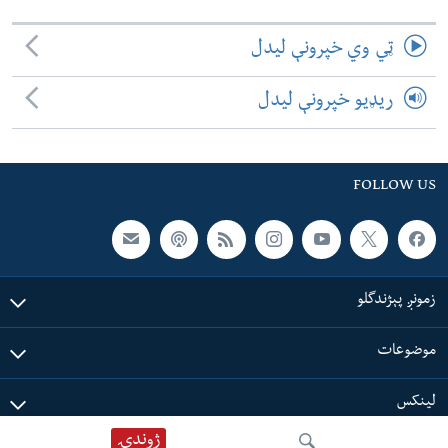
ټي وي خپرونې لیدل
ریډیو خپرونې لیدل
FOLLOW US
زمونږ پېژندگلو
موضوعات
لینکس
ژوندۍ