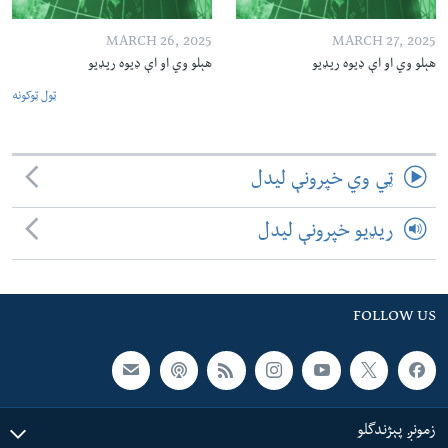
MARCH 26, 2025
MARCH 27, 2025
هېلو وي او اې ډیوه ریډیو
هېلو وي او اې ډیوه ریډیو
ټول ټوکونه
ټي وي خپرونې لیدل
ریډیو خپرونې لیدل
FOLLOW US
زمونږ پېژندگلو