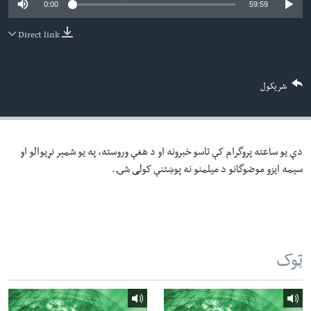
0:00
59:59
لته
اداریه
ه
Direct link
خکې
Learning English
رکزي
ټون
FOLLOW US
شریکول
ه
اوړئ
دې یو ساعته پروگرام کې تاسو خبرونه او د هغې وروسته، په یو شمېر نړیوالو او
ژبې
سیمه ایزو موضوگانو د میلمنو نه پوښتنې کولی شۍ.
ټوک