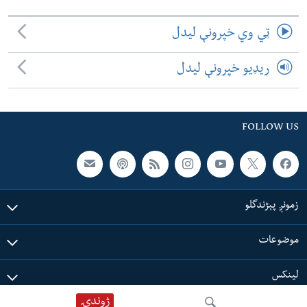
ټي وي خپرونې لیدل
ریډیو خپرونې لیدل
FOLLOW US
زمونږ پېژندگلو
موضوعات
لینکس
ژوندۍ