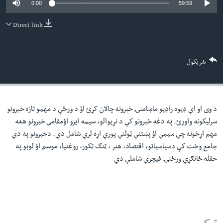
0:00
59:59
لته
اداریه
ه
Direct link
خکې
Learning English
رکزي
ټون
FOLLOW US
شریکول
ه
اوړئ
د وی او اې ډيوه راډيو ماښامنۍ خبرونه چالان کړئ اؤ د ورځې د مهمو تازه خبرونو
ژبې
سرليکونه واورئ. په دغه خبرونو کې د نړيوالو، سيمه ايزو اؤمقامى خبرونو هغه
مهم اړخونه چې سيمې اؤ پښتنې ټولنې پورې اړه لري شامل دي. دخبرونو په دې
جامع وخت کې دسياسياتو، اقتصاد، هنر ، ټنګ ټکور، روغتيا، موسم اؤ لوبو په
حقله ځانګړې ورځنۍ فيچرې شاملې دي