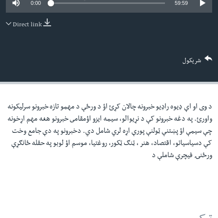
0:00
59:59
لته
اداریه
ه
Direct link
خکې
Learning English
رکزي
ټون
FOLLOW US
شریکول
ه
اوړئ
د وی او اې ډيوه راډيو خبرونه چالان کړئ اؤ د ورځې د مهمو تازه خبرونو سرليکونه
ژبې
واورئ. په دغه خبرونو کې د نړيوالو، سيمه ايزو اؤمقامى خبرونو هغه مهم اړخونه
چې سيمې اؤ پښتنې ټولنې پورې اړه لري شامل دي. دخبرونو په دې جامع وخت
کې دسياسياتو، اقتصاد، هنر ، ټنګ ټکور، روغتيا، موسم اؤ لوبو په حقله ځانګړې
ورځنۍ فيچرې شاملې د