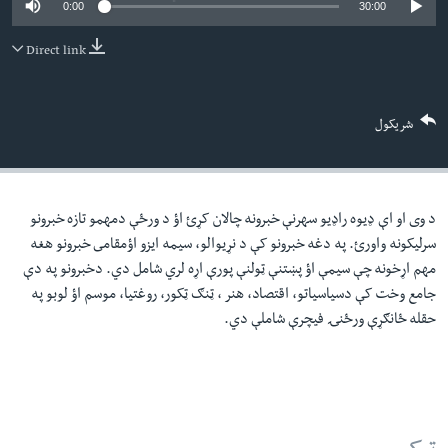
0:00
30:00
لته
اداریه
ه
Direct link
خکې
Learning English
رکزي
ټون
FOLLOW US
شریکول
ه
اوړئ
د وی او اې ډيوه راډيو سهرنې خبرونه چالان کړئ اؤ د ورځې دمهمو تازه خبرونو
ژبې
سرليکونه واورئ. په دغه خبرونو کې د نړيوالو، سيمه ايزو اؤمقامى خبرونو هغه
مهم اړخونه چې سيمې اؤ پښتنې ټولنې پورې اړه لري شامل دي. دخبرونو په دې
جامع وخت کې دسياسياتو، اقتصاد، هنر ، ټنګ ټکور، روغتيا، موسم اؤ لوبو په
حقله ځانګړې ورځنۍ فيچرې شاملې دي.