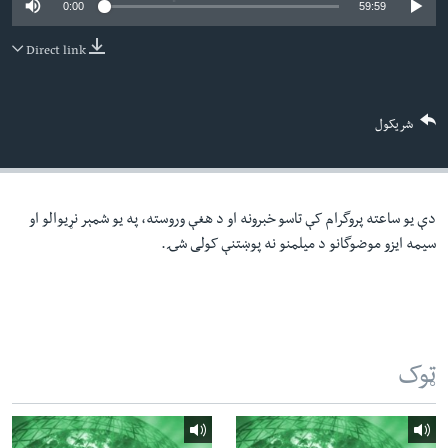
0:00
59:59
لته
اداریه
ه
Direct link
خکې
Learning English
رکزي
ټون
FOLLOW US
شریکول
ه
اوړئ
دې یو ساعته پروگرام کې تاسو خبرونه او د هغې وروسته، په یو شمېر نړیوالو او
ژبې
سیمه ایزو موضوگانو د میلمنو نه پوښتنې کولی شۍ.
ټوک