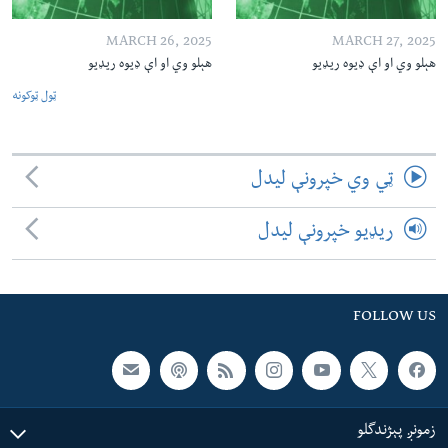
MARCH 26, 2025
MARCH 27, 2025
هېلو وي او اې ډیوه ریډیو
هېلو وي او اې ډیوه ریډیو
ټول ټوکونه
ټي وي خپرونې لیدل
ریډیو خپرونې لیدل
FOLLOW US
زمونږ پېژندگلو