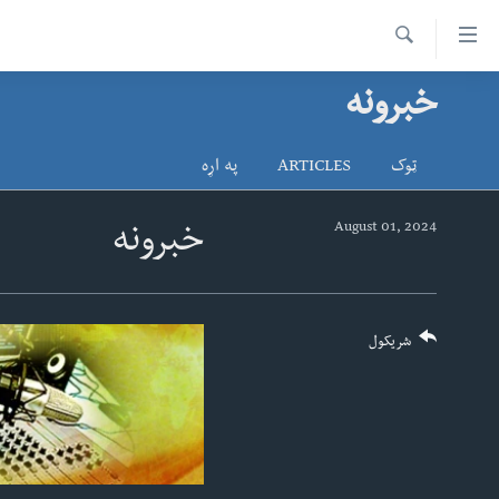
اس
سیدونکی
Search
ینک
خبرونه
کور پاڼه
لته
د سېمې خبرونه
ه
ټوک
ARTICLES
په اړه
ړاندې
پاکستان
پښتونخوا
رکزي
ټاکنې
بلوچستان
August 01, 2024
خبرونه
ُزیاتو
امریکا
ه
اوړئ
نړۍ
لته
افغانستان
شریکول
ه
خکې
داعش او تندروي
رکزي
ټې وي
ټون
ه
دروغ ریښتیا
اوړئ