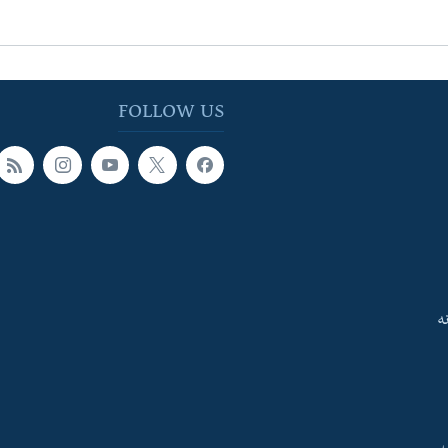
FOLLOW US
ه
ې