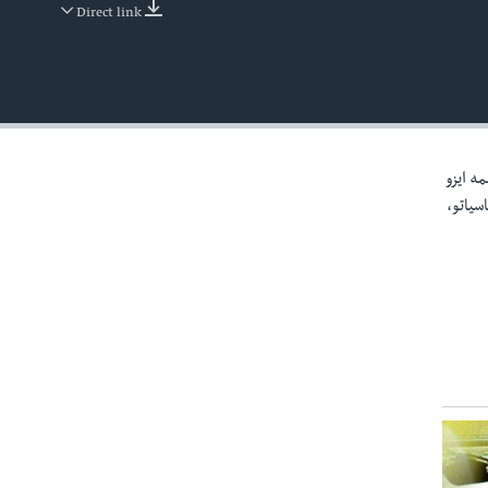
Direct link
EMBED
مه ايزو
سياتو،