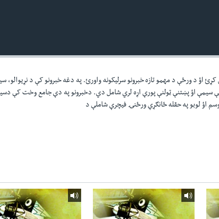
ن کړئ اؤ د ورځې د مهمو تازه خبرونو سرليکونه واورئ. په دغه خبرونو کې د نړيوالو، سي
ې سيمې اؤ پښتنې ټولنې پورې اړه لري شامل دي. دخبرونو په دې جامع وخت کې دسيا
موسم اؤ لوبو په حقله ځانګړې ورځنۍ فيچرې شاملې د