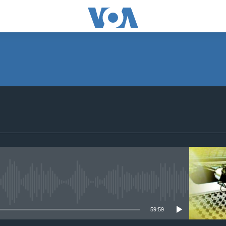
SUBSCRIBE
Apple Podcasts
ګډون
No media source currently available
59:59