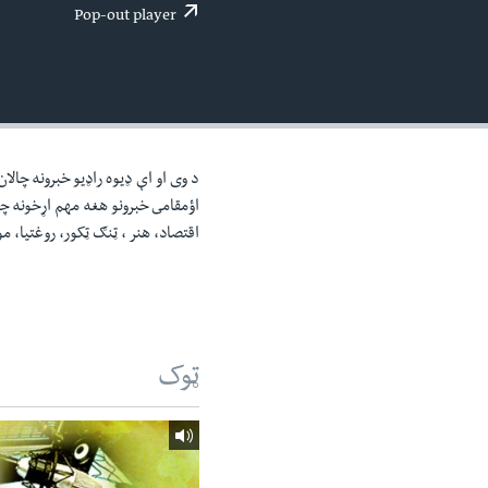
اداریه
لته
Pop-out player
ه
خکې
رکزي
ټون
ه
اوړئ
د وی او اې ډيوه راډيو خبرونه چالا
اؤمقامى خبرونو هغه مهم اړخونه چ
اقتصاد، هنر ، ټنګ ټکور، روغتيا، 
ټوک