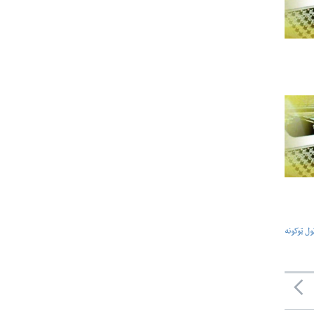
ول ټوکونه