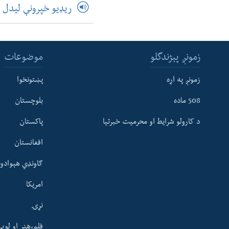
ریډیو خپرونې لیدل
زمونږ پېژندگلو
موضوعات
زمونږ په اړه
پښتونخوا
508 ماده
بلوچستان
د کارولو شرایط او محرمیت خبرتیا
پاکستان
افغانستان
ګاونډي هېوادون
امریکا
نړۍ
فلم،هنر او لوی