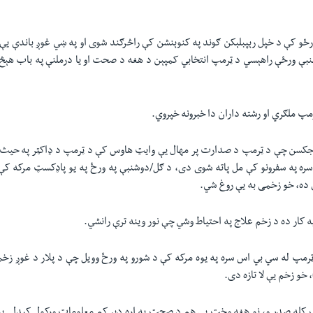
ورځو کې د خپل رېپبلېکن ګوند په کنوېنشن کې راڅرګند شوی او په ښي غوږ باندې یې
بې ورځې راهېسي د ټرمپ انتخابي کمپېن د هغه د صحت او یا درملنې په باب هېڅ
مپ ملګري او رشته داران دا خبرونه خپروي.
 جکسن چې د ټرمپ د صدارت پر مهال یې وایټ هاوس کې د ټرمپ د ډاکټر په حیث کا
سره په سفرونو کې مل پاته شوی دی، د ګل/دوشنبې په ورځ په یو پاډکسټ مرکه کې
 ده، خو زخمی به یې روغ شي.
 کار ده د زخم علاج په احتیاط وشي چې نور وینه ترې رانشي.
رمپ له سي بي اس سره په یوه مرکه کې د شورو په ورځ وویل چې د پلار د غوږ ز
خو زخم یې لا تازه دی.