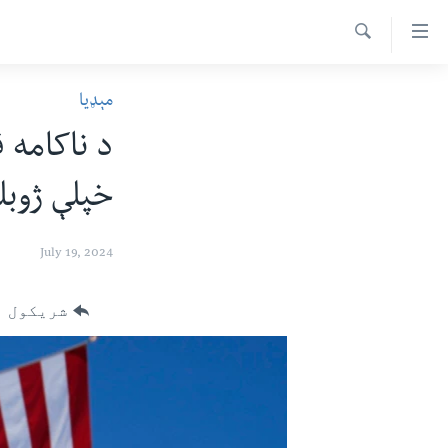
اس
سیدونکی
Search
ینک
کور پاڼه
مېډیا
لته
د سېمې خبرونه
ه
د ناکامه 
ړاندې
پاکستان
پښتونخوا
رکزي
خپلې ژوبل
ټاکنې
بلوچستان
ُزیاتو
امریکا
ه
July 19, 2024
اوړئ
نړۍ
لته
افغانستان
شریکول
ه
خکې
داعش او تندروي
رکزي
ټې وي
ټون
ه
دروغ ریښتیا
اوړئ