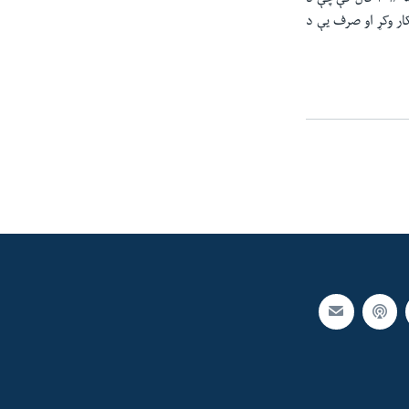
ار وکړ او صرف یې د