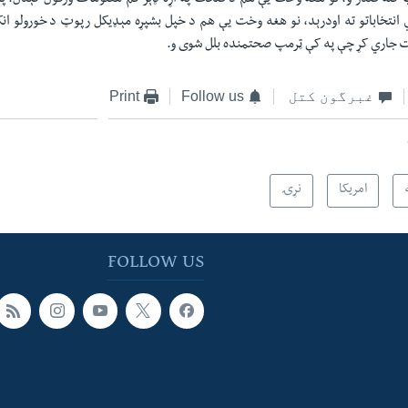
 انتخاباتو ته اودرېد، نو هغه وخت یې هم د خپل بشپړه مېډیکل رپوټ د خورولو انک
ت جاري کړ چې په کې ټرمپ صحتمنده بلل شوی و.
غبرگون کتل
Follow us
Print
امریکا
نړۍ
FOLLOW US