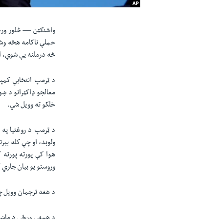
واشنګټن —
څلور ورځ
حملې ناکامه هڅه وش
څه درملنه یې شوې، او
د ټرمپ انتخابي کمپې
معالجو ډاکټرانو د ښو
خلکو ته وویل شي.
د ټرمپ د روغتیا په
ولوېد، او چې کله بېر
هوا کې پورته پورته 
وروستو یو بیان جاري 
د هغه ترجمان وویل چ