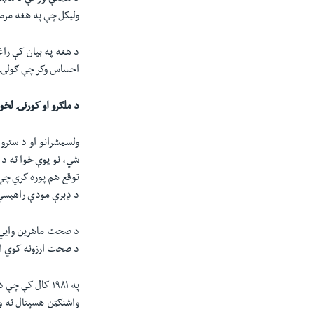
ولیکل چې په هغه مرم
د هغه په بیان کې راغ
احساس وکړ چې ګولۍ زم
د
ملګرو او کورنۍ لخو
ولسمشرانو او د سترو
شي، نو یوې خوا ته د
توقع هم پوره کړي چې
د ډېرې مودې راهېسي 
د صحت ماهرین وایي، 
د صحت ارزونه کوي ا
په ۱۹۸۱ کال ک
واشنګټن هسپتال ته و