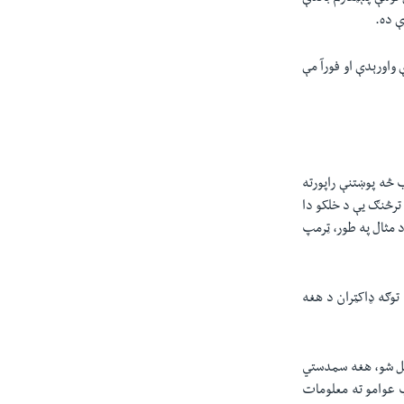
ې ده.
 واورېدې او فورآ مې
 څه پوښتنې راپورته
ترڅنګ یې د خلکو دا
 مثال په طور، ټرمپ
توګه ډاکټران د هغه
یشتل شو، هغه سمدستي
ب عوامو ته معلومات