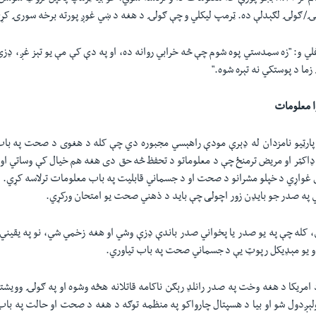
ۍ/ګولۍ لګېدلې ده. ټرمپ لیکلي و چې ګولۍ د هغه د ښي غوږ پورته برخه سورۍ کړ
لي و: "زه سمدستي پوه شوم چې څه خرابي روانه ده، او په دې کې مې یو تېز غږ، ډزې
ا د پوستکي نه تېره شوه."
ا معلومات
 پارټیو نامزدان له ډېرې مودې راهېسي مجبوره دي چې کله د هغوی د صحت په باب
 ډاکټر او مریض ترمنځ چې د معلوماتو د تحفظ څه حق دی هغه هم خیال کې وساتي او 
 غواړي د خپلو مشرانو د صحت او د جسماني قابلیت په باب معلومات ترلاسه کړي. د
په صدر جو بایډن زور اچولی چې باید د ذهني صحت یو امتحان ورکړي.
کله چې په یو صدر یا پخواني صدر باندې ډزې وشي او هغه زخمي شي، نو په یقیني 
و یو مېډيکل رپوټ یې د جسماني صحت په باب تیاوري.
ې چې د امریکا د هغه وخت په صدر رانلډ رېګن ناکامه قاتلانه هڅه وشوه او په ګولۍ وو
لېږدول شو او بیا د هسپتال چارواکو په منظمه توګه د هغه د صحت او حالت په با