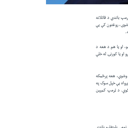
مپ باندې د قاتلانه
شوی، روغتون کې یې
.
، او یا هم د هغه د
 او یا کورنۍ له خلې
 وشوې، هغه پرځمکه
پرواه یې خپل سوک په
رکوي. د ټرمپ کمپېن
سوشل نومې پلېټفارم باندې