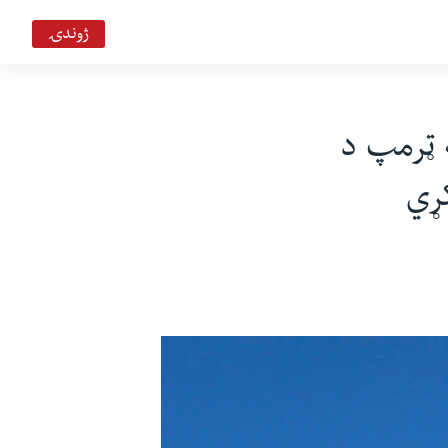
ژوندۍ
سحر په خیر ډیوه ریډیو
Deewa
ه ټرمپ د
کړي
بي بي شیرینه – په ټیلې ویژن
VOA Deewa TV