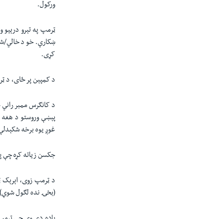
ورکول.
ټرمپ په تېرو درېیو 
ښکاري. خو د خالي/شن
کړی.
د کمپېن پر ځای، د ټر
د کانګرس ممبر راني
پېښې وروستو د هغه 
غوږ یوه برخه شکېدلې
جکسن زیاته کړه چې په
د ټرمپ زوی، اېرېک ټ
(بخۍ نده لګول شوې)، 