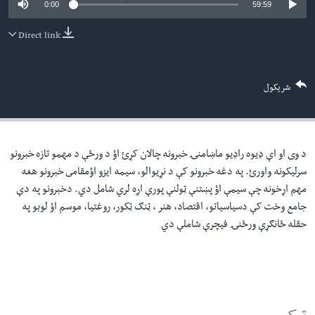
0:00
59:59
لته
اداریه
ه
Direct link
خکې
Learning English
رکزي
ټون
FOLLOW US
شریکول
ه
اوړئ
د وی او اې ډيوه راډيو ماښامنۍ خبرونه چالان کړئ اؤ د ورځې د مهمو تازه خبرونو
ژبې
سرليکونه واورئ. په دغه خبرونو کې د نړيوالو، سيمه ايزو اؤمقامى خبرونو هغه
مهم اړخونه چې سيمې اؤ پښتنې ټولنې پورې اړه لري شامل دي. دخبرونو په دې
جامع وخت کې دسياسياتو، اقتصاد، هنر ، ټنګ ټکور، روغتيا، موسم اؤ لوبو په
حقله ځانګړې ورځنۍ فيچرې شاملې دي